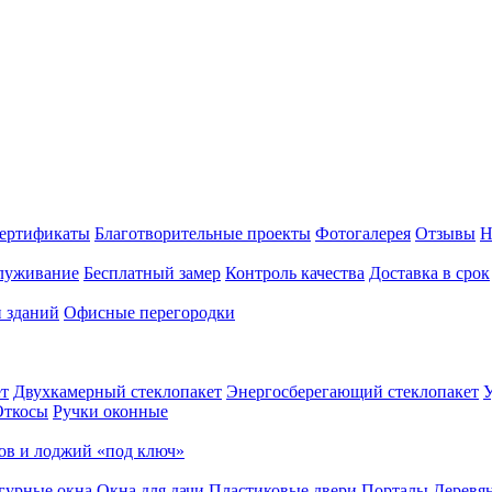
ертификаты
Благотворительные проекты
Фотогалерея
Отзывы
Н
луживание
Бесплатный замер
Контроль качества
Доставка в срок
и зданий
Офисные перегородки
т
Двухкамерный стеклопакет
Энергосберегающий стеклопакет
У
Откосы
Ручки оконные
ов и лоджий «под ключ»
гурные окна
Окна для дачи
Пластиковые двери
Порталы
Деревя