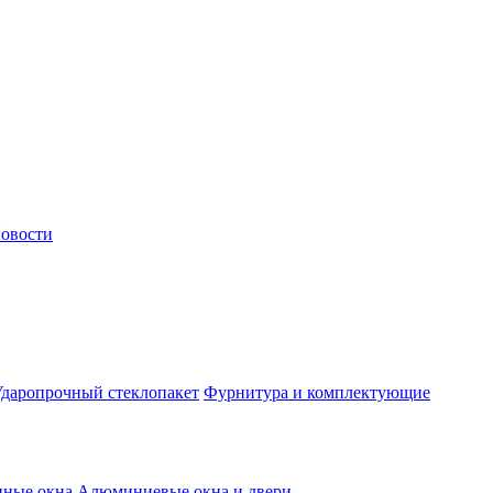
овости
даропрочный стеклопакет
Фурнитура и комплектующие
нные окна
Алюминиевые окна и двери