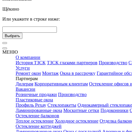
Щёкино
Или укажите в строке ниже:
Выбрать
МЕНЮ
О компании
История ТЗСК
ТЗСК глазами партнеров
Производство
С
Услуги
Ремонт окон
Монтаж
Окна в рассрочку
Гарантийное обс
Партнерам
Дилерам
Корпоративным клиентам
Остекление офисов 
Вакансии
Розничные продажи
Производство
Пластиковые окна
Профиль Рехау
Стеклопакеты
Однокамерный стеклопаке
Ламинированные окна
Москитные сетки
Подоконники
Остекление балконов
Теплое остекление
Холодное остекление
Отделка балкон
Остекление коттеджей
Ламинированные окна
Окна с раскладкой
Арочные и фи