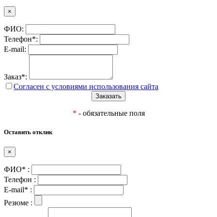
×
ФИО:
Телефон*:
E-mail:
Заказ*:
Согласен с условиями использования сайта
*
- обязательные поля
Оставить отклик
×
ФИО* :
Телефон :
E-mail* :
Резюме :