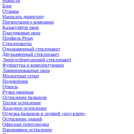
Новости
Блог
Отзывы
Написать директору
Презентация о компании
Калькулятор окон
Пластиковые окна
Профиль Рехау
Стеклопакеты
Однокамерный стеклопакет
Двухкамерный стеклопакет
Энергосберегающий стеклопакет
Фурнитура и комплектующие
Ламинированные окна
Москитные сетки
Подоконник
Откосы
Ручки оконные
Остекление балконов
Теплое остекление
Холодное остекление
Отделка балконов и лоджий «под ключ»
Остекление зданий
Офисные перегородки
Панорамное остекление