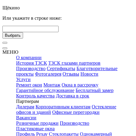
Щёкино
Или укажите в строке ниже:
Выбрать
МЕНЮ
О компании
История ТЗСК
ТЗСК глазами партнеров
Производство
Сертификаты
Благотворительные
проекты
Фотогалерея
Отзывы
Новости
Услуги
Ремонт окон
Монтаж
Окна в рассрочку
Гарантийное обслуживание
Бесплатный замер
Контроль качества
Доставка в срок
Партнерам
Дилерам
Корпоративным клиентам
Остекление
офисов и зданий
Офисные перегородки
Вакансии
Розничные продажи
Производство
Пластиковые окна
Профиль Рехау
Стеклопакеты
Однокамерный