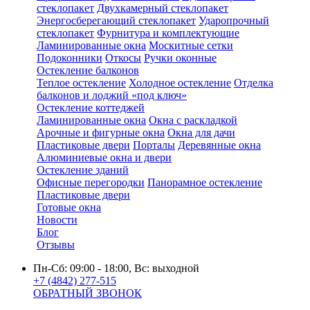
стеклопакет
Двухкамерный стеклопакет
Энергосберегающий стеклопакет
Ударопрочный
стеклопакет
Фурнитура и комплектующие
Ламинированные окна
Москитные сетки
Подоконники
Откосы
Ручки оконные
Остекление балконов
Теплое остекление
Холодное остекление
Отделка
балконов и лоджий «под ключ»
Остекление коттеджей
Ламинированные окна
Окна с раскладкой
Арочные и фигурные окна
Окна для дачи
Пластиковые двери
Порталы
Деревянные окна
Алюминиевые окна и двери
Остекление зданий
Офисные перегородки
Панорамное остекление
Пластиковые двери
Готовые окна
Новости
Блог
Отзывы
Пн-Сб: 09:00 - 18:00, Вс: выходной
+7 (4842) 277-515
ОБРАТНЫЙ ЗВОНОК