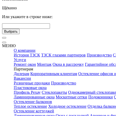
Щёкино
Или укажите в строке ниже:
Выбрать
МЕНЮ
О компании
История ТЗСК
ТЗСК глазами партнеров
Производство
С
Услуги
Ремонт окон
Монтаж
Окна в рассрочку
Гарантийное обс
Партнерам
Дилерам
Корпоративным клиентам
Остекление офисов 
Вакансии
Розничные продажи
Производство
Пластиковые окна
Профиль Рехау
Стеклопакеты
Однокамерный стеклопаке
Ламинированные окна
Москитные сетки
Подоконники
Остекление балконов
Теплое остекление
Холодное остекление
Отделка балкон
Остекление коттеджей
Ламинированные окна
Окна с раскладкой
Арочные и фи