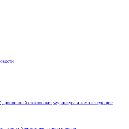
овости
даропрочный стеклопакет
Фурнитура и комплектующие
нные окна
Алюминиевые окна и двери