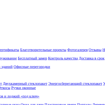
ертификаты
Благотворительные проекты
Фотогалерея
Отзывы
Н
луживание
Бесплатный замер
Контроль качества
Доставка в срок
и зданий
Офисные перегородки
т
Двухкамерный стеклопакет
Энергосберегающий стеклопакет
У
Откосы
Ручки оконные
ов и лоджий «под ключ»
гурные окна
Окна для дачи
Пластиковые двери
Порталы
Деревя