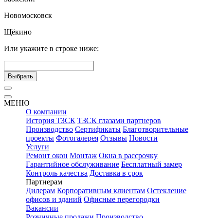
Новомосковск
Щёкино
Или укажите в строке ниже:
Выбрать
МЕНЮ
О компании
История ТЗСК
ТЗСК глазами партнеров
Производство
Сертификаты
Благотворительные
проекты
Фотогалерея
Отзывы
Новости
Услуги
Ремонт окон
Монтаж
Окна в рассрочку
Гарантийное обслуживание
Бесплатный замер
Контроль качества
Доставка в срок
Партнерам
Дилерам
Корпоративным клиентам
Остекление
офисов и зданий
Офисные перегородки
Вакансии
Розничные продажи
Производство