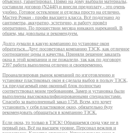
объяснил, гарантировал. Прямо на дому выбрали материалы,
составили договор (N2440) и внесли предоплату - это очень
удобно. Готовое остекление и отделка просто на отлично.
Мастер Роман - профи высшего класса. Всё подогнано до
сантиметра, аккуратно, эстетично, и работу провёл
оперативно. По прошествии месяца никаких нареканий. В
общем, мы довольны и рекомендуем.
Долго думали в какую компанию по установке окон
обратиться...Друг посоветовал компанию ТЗСК, как отличное
соотношение цены и качества. Приняли решение заказать
окна в этой компании и не пожалели, так как по договору
2397 работа выполнена отлично и своевременно.
Проанализировав рынок компаний по изготовлению и
установке пластиковых окон я сделала выбор в пользу ТЗСК,
т.к предлагаемый ими оконный блок полностью
соответствовал моим требованиям. Замер и установка были
выполнены высококвалифицированными специалистами.
Спасибо за выполненный заказ 1758. Всем, кто хочет
установить у себя пластиковое окно, обязательно буду
рекомендовать обращаться в компанию ТЗСК.
Если окна, то только в ТЗСК! Обращаемся сюда уже не в
первый раз. Всё на высшем уровне. Персонал вежлив и