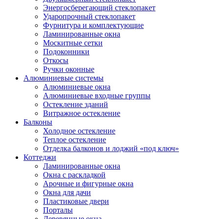
Энергосберегающий стеклопакет
Ударопрочный стеклопакет
Фурнитура и комплектующие
Ламинированные окна
Москитные сетки
Подоконники
Откосы
Ручки оконные
Алюминиевые системы
Алюминиевые окна
Алюминиевые входные группы
Остекление зданий
Витражное остекление
Балконы
Холодное остекление
Теплое остекление
Отделка балконов и лоджий «под ключ»
Коттеджи
Ламинированные окна
Окна с раскладкой
Арочные и фигурные окна
Окна для дачи
Пластиковые двери
Порталы
Деревянные окна