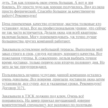
дуть. Так как площадь окон очень большая. А вот и зря
боялись. Ну просто чудо как хорошо получилось. Вид из окна
просто феерический. Спасибо большое за качественную
работу! Рекомендую!
Цена приемлемая, качество отличное, мастера толковые кто
установку делал. Все на профессиональном уровне, что сейчас
не так часто встречается. Делали окна для всей квартиры,
включая балкон. Могу порекомендовать, уж точно лучше
большинства других компаний работают.
Заказывала остекление небольшой террасы. Выполнили мой
заказ строго в срок, следуя договору, хорошего качества. Все
пожелания учтены. К сожалению, нельзя выбрать точное
время доставки, только первую или вторую половину дня. Но
зато за час предупреждают.
Пользовались недавно услугами данной компании,остались
очень довольны .Все вовремя ,приезали доставили окна,затем
установили ,все супер ,все в указанные сроки. Рекомендую!
Договор 3171.
Заказывали в ТЗСК лоджию под ключ. Очень всё
понравилось. На замер приехал внушающий доверие
компетентный специалист, все разложил по полочкам,