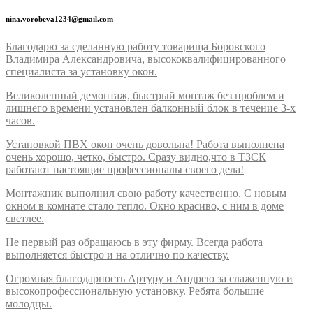
nina.vorobeva1234@gmail.com
Благодарю за сделанную работу товарища Боровского
Владимира Александровича, высококвалифицированного
специалиста за установку окон.
Великолепный демонтаж, быстрый монтаж без проблем и
лишнего времени установлен балконный блок в течение 3-х
часов.
Установкой ПВХ окон очень довольна! Работа выполнена
очень хорошо, четко, быстро. Сразу видно,что в ТЗСК
работают настоящие профессионалы своего дела!
Монтажник выполнил свою работу качественно. С новым
окном в комнате стало тепло. Окно красиво, с ним в доме
светлее.
Не первый раз обращаюсь в эту фирму. Всегда работа
выполняется быстро и на отлично по качеству.
Огромная благодарность Артуру и Андрею за слаженную и
высокопрофессиональную установку. Ребята большие
молодцы.