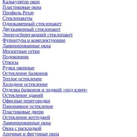
Калькулятор окон
Пластиковые окна
Профиль Рехау
Стеклопакеты
Однокамерный стеклопакет
Двухкамерный стеклопакет
Энергосберегающий стеклопакет
Фурнитура и комплектующие
Ламинированные окна
Москитные сетки
Подоконник
Откосы
Ручки оконные
Остекление балконов
Теплое остекление
Холодное остекление
Отделка балконов и лоджий «под ключ»
Остекление зданий
Офисные перегородки
Панорамное остекление
Пластиковые двери
Остекление коттеджей
Ламинированные окна
Окна с раскладкой
Арочные и фигурные окна