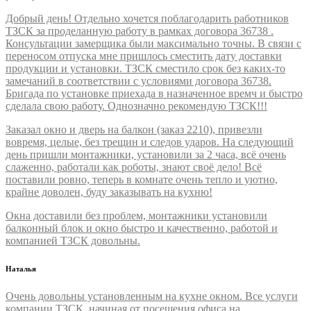
Добрый день! Отдельно хочется поблагодарить работников
ТЗСК за проделанную работу в рамках договора 36738 .
Консультации замерщика были максимально точны. В связи с
переносом отпуска мне пришлось сместить дату доставки
продукции и установки. ТЗСК сместило срок без каких-то
замечаний в соответствии с условиями договора 36738.
Бригада по установке приехада в назначенное времч и быстро
сделала свою работу. Однозначно рекомендую ТЗСК!!!
Заказал окно и дверь на балкон (заказ 2210), привезли
вовремя, целые, без трещин и следов ударов. На следующий
день пришли монтажники, установили за 2 часа, всё очень
слаженно, работали как роботы, знают своё дело! Всё
поставили ровно, теперь в комнате очень тепло и уютно,
крайне доволен, буду заказывать на кухню!
Окна доставили без проблем, монтажники установили
балконный блок и окно быстро и качественно, работой и
компанией ТЗСК довольны.
Наталья
Очень довольны установленным на кухне окном. Все услуги
компании ТЗСК, начиная от посещения офиса на