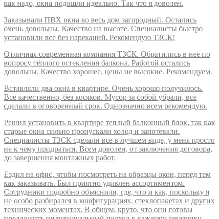
как надо, окна подошли идеально. Так что я доволен.
Заказывали ПВХ окна во весь дом загородный. Остались
очень довольны. Качество на высоте. Специалисты быстро
установили все без нареканий. Рекомендую ТЗСК!
Отличная современная компания ТЗСК. Обратились в неё по
вопросу тёплого остекления балкона. Работой остались
довольны. Качество хорошее, цены не высокие. Рекомендуем.
Вставляли два окна в квартире. Очень хорошо получилось.
Все качественно, без косяков. Мусор за собой убрали, все
сделали в оговоренный срок. Однозначно всем рекомендую.
Решил установить в квартире теплый балконный блок, так как
старые окна сильно пропускали холод и запотевали.
Специалисты ТЗСК сделали все в лучшем виде, у меня просто
не к чему придраться. Всем доволен, от заключения договора,
до завершения монтажных работ.
Ездил на офис, чтобы посмотреть на образцы окон, перед тем
как заказывать. Был приятно удивлен ассортиментом.
Сотрудники подробно объяснили, где, что и как, поскольку я
не особо разбирался в конфигурациях, стеклопакетах и других
технических моментах. В общем, круто, что они готовы
предложить индивидуальный подход к каждому заказчику.