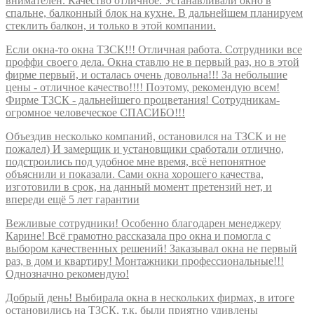
внимателен. Качество отличное. Устанавливали окно в
спальне, балконный блок на кухне. В дальнейшем планируем
стеклить балкон, и только в этой компании.
Если окна-то окна ТЗСК!!! Отличная работа. Сотрудники все
проффи своего дела. Окна ставлю не в первый раз, но в этой
фирме первый, и осталась очень довольна!!! За небольшие
цены - отличное качество!!!! Поэтому, рекомендую всем!
Фирме ТЗСК - дальнейшего процветания! Сотрудникам-
огромное человеческое СПАСИБО!!!
Объездив несколько компаний, остановился на ТЗСК и не
пожалел) И замерщик и установщики сработали отлично,
подстроились под удобное мне время, всё непонятное
объяснили и показали. Сами окна хорошего качества,
изготовили в срок, на данный момент претензий нет, и
впереди ещё 5 лет гарантии
Вежливые сотрудники! Особенно благодарен менеджеру
Карине! Всё грамотно рассказала про окна и помогла с
выбором качественных решений! Заказывал окна не первый
раз, в дом и квартиру! Монтажники профессиональные!!!
Однозначно рекомендую!
Добрый день! Выбирала окна в нескольких фирмах, в итоге
остановились на ТЗСК, т.к. были приятно удивлены