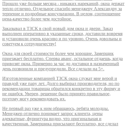
Прошло уже больше месяца - никаких нареканий, окна держат
тепло отлично. Отдельное спасибо менеджеру Александру за
терпение и подробные консультации. В целом, соотношение
цена-качество более чем достойное.
Заказывал в ТЗСК в свой новый дом окна и двери. Заказ
выполнен оперативно в указанные сроки, доставили вовремя
и установили очень красиво и по уровню. Очень довольны и
советуем к сотрудничеству!
Окна для своей стоимости более чем хорошие. Замерщик
приезжает бесплатно. Сперва аванс, остальное отдаешь, когда
привозят окна. Примерно за час до доставки в назначенный
день позвонили и предупредили. Все сделали на 5+.
Изготовленные компанией ТЗСК окна служат мне верой и
правдой уже пару лет. Долго выбирал производителя, но по
рекомендации товарища обратился конкретно в эту фирму и
не ошибся. Уверен, решение было принято правильное,
поэтому могу рекомендовать их.
Не первый раз уже к ним обращаюсь, ребята молодцы.
Менеджер отлично понимает запрос клиента, цены
адекватные, фурнитура видно, что оригинальная и
качественная. Замерщика присылают бесплатно, все сделал