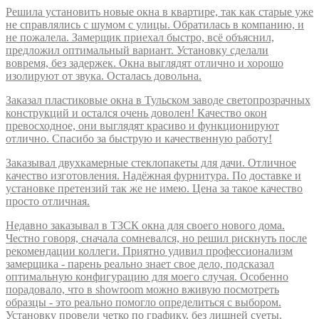
Решила установить новые окна в квартире, так как старые уже
не справлялись с шумом с улицы. Обратилась в компанию, и
не пожалела. Замерщик приехал быстро, всё объяснил,
предложил оптимальный вариант. Установку сделали
вовремя, без задержек. Окна выглядят отлично и хорошо
изолируют от звука. Осталась довольна.
Заказал пластиковые окна в Тульском заводе светопрозрачных
конструкций и остался очень доволен! Качество окон
превосходное, они выглядят красиво и функционируют
отлично. Спасибо за быструю и качественную работу!
Заказывал двухкамерные стеклопакеты для дачи. Отличное
качество изготовления. Надёжная фурнитура. По доставке и
установке претензий так же не имею. Цена за такое качество
просто отличная.
Недавно заказывал в ТЗСК окна для своего нового дома.
Честно говоря, сначала сомневался, но решил рискнуть после
рекомендации коллеги. Приятно удивил профессионализм
замерщика - парень реально знает свое дело, подсказал
оптимальную конфигурацию для моего случая. Особенно
порадовало, что в showroom можно вживую посмотреть
образцы - это реально помогло определиться с выбором.
Установку провели четко по графику, без лишней суеты.