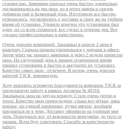
стоимостью. Замерщик приехал очень быстро, изначально
договаривались на два окна, но в итоге замера и скидок
добавили ещё и балконный блок. Изготовили все быстро,
отзвонились, договорились о доставке и сразу же на удобное
время об установке. Удивило конечно что установщик был
один, но со всем справился, все сделал в течении дня. Все
сделано профессионально и качественно.
Очень доволен компанией. Заказывал в апреле 2 окна в
квартиру. Сначала проконсультировался у девушек в офисе.
Затем через час пришел замерщик и через 2 недели привезли
окна. На следующий день в заранее оговоренное время
пришел установщик и быстро и аккуратно их установил.
Качество самих окон - отличное. В целом, очень доволен
работой ТЗСК, рекомендую.
Хочу выразить огромную благодарность компании ТЗСК за
проделанную работу в рамках договора № 40318.
Заказывала окна на дачу,на веранду. Стало очень уютно и
тепло. Качество окон превосходное, стыки все чёткие, швы
ровные, ни единой царапинки, ручки мягкие, вообщем
придраться не к чему. Доставку оформили на удобный мне
день. Порадовало все, от вежливости менеджера, до уюта от
окошек. Всем буду советовать. Спасибо за качественную
работу.