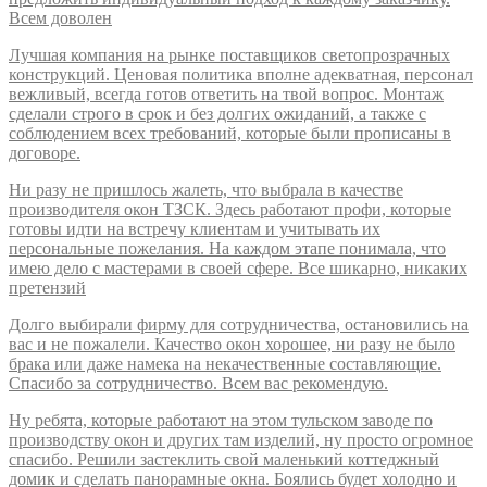
Всем доволен
Лучшая компания на рынке поставщиков светопрозрачных
конструкций. Ценовая политика вполне адекватная, персонал
вежливый, всегда готов ответить на твой вопрос. Монтаж
сделали строго в срок и без долгих ожиданий, а также с
соблюдением всех требований, которые были прописаны в
договоре.
Ни разу не пришлось жалеть, что выбрала в качестве
производителя окон ТЗСК. Здесь работают профи, которые
готовы идти на встречу клиентам и учитывать их
персональные пожелания. На каждом этапе понимала, что
имею дело с мастерами в своей сфере. Все шикарно, никаких
претензий
Долго выбирали фирму для сотрудничества, остановились на
вас и не пожалели. Качество окон хорошее, ни разу не было
брака или даже намека на некачественные составляющие.
Спасибо за сотрудничество. Всем вас рекомендую.
Ну ребята, которые работают на этом тульском заводе по
производству окон и других там изделий, ну просто огромное
спасибо. Решили застеклить свой маленький коттеджный
домик и сделать панорамные окна. Боялись будет холодно и