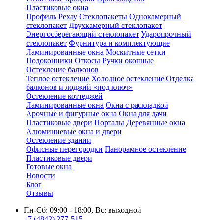
Пластиковые окна
Профиль Рехау
Стеклопакеты
Однокамерный
стеклопакет
Двухкамерный стеклопакет
Энергосберегающий стеклопакет
Ударопрочный
стеклопакет
Фурнитура и комплектующие
Ламинированные окна
Москитные сетки
Подоконники
Откосы
Ручки оконные
Остекление балконов
Теплое остекление
Холодное остекление
Отделка
балконов и лоджий «под ключ»
Остекление коттеджей
Ламинированные окна
Окна с раскладкой
Арочные и фигурные окна
Окна для дачи
Пластиковые двери
Порталы
Деревянные окна
Алюминиевые окна и двери
Остекление зданий
Офисные перегородки
Панорамное остекление
Пластиковые двери
Готовые окна
Новости
Блог
Отзывы
Пн-Сб: 09:00 - 18:00, Вс: выходной
+7 (4842) 277-515