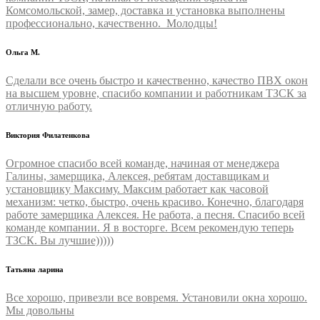
Комсомольской, замер, доставка и установка выполнены
профессионально, качественно. Молодцы!
Ольга М.
Сделали все очень быстро и качественно, качество ПВХ окон
на высшем уровне, спасибо компании и работникам ТЗСК за
отличную работу.
Виктория Филатенкова
Огромное спасибо всей команде, начиная от менеджера
Галины, замерщика, Алексея, ребятам доставщикам и
установщику Максиму. Максим работает как часовой
механизм: четко, быстро, очень красиво. Конечно, благодаря
работе замерщика Алексея. Не работа, а песня. Спасибо всей
команде компании. Я в восторге. Всем рекомендую теперь
ТЗСК. Вы лучшие)))))
Татьяна ларина
Все хорошо, привезли все вовремя. Установили окна хорошо.
Мы довольны