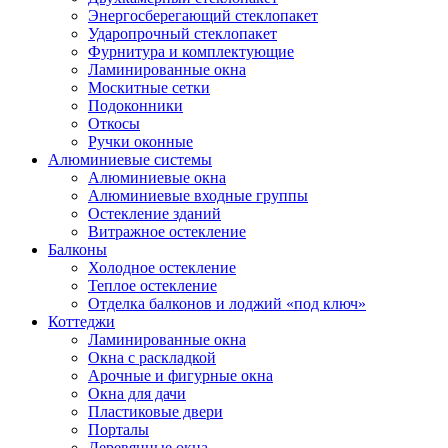
Энергосберегающий стеклопакет
Ударопрочный стеклопакет
Фурнитура и комплектующие
Ламинированные окна
Москитные сетки
Подоконники
Откосы
Ручки оконные
Алюминиевые системы
Алюминиевые окна
Алюминиевые входные группы
Остекление зданий
Витражное остекление
Балконы
Холодное остекление
Теплое остекление
Отделка балконов и лоджий «под ключ»
Коттеджи
Ламинированные окна
Окна с раскладкой
Арочные и фигурные окна
Окна для дачи
Пластиковые двери
Порталы
Деревянные окна