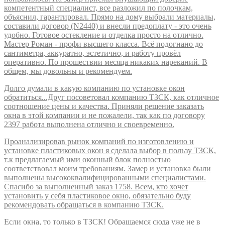
компетентный специалист, все разложил по полочкам,
объяснил, гарантировал. Прямо на дому выбрали материалы,
составили договор (N2440) и внесли предоплату - это очень
удобно. Готовое остекление и отделка просто на отлично.
Мастер Роман - профи высшего класса. Всё подогнано до
сантиметра, аккуратно, эстетично, и работу провёл
оперативно. По прошествии месяца никаких нареканий. В
общем, мы довольны и рекомендуем.
Долго думали в какую компанию по установке окон
обратиться...Друг посоветовал компанию ТЗСК, как отличное
соотношение цены и качества. Приняли решение заказать
окна в этой компании и не пожалели, так как по договору
2397 работа выполнена отлично и своевременно.
Проанализировав рынок компаний по изготовлению и
установке пластиковых окон я сделала выбор в пользу ТЗСК,
т.к предлагаемый ими оконный блок полностью
соответствовал моим требованиям. Замер и установка были
выполнены высококвалифицированными специалистами.
Спасибо за выполненный заказ 1758. Всем, кто хочет
установить у себя пластиковое окно, обязательно буду
рекомендовать обращаться в компанию ТЗСК.
Если окна, то только в ТЗСК! Обращаемся сюда уже не в