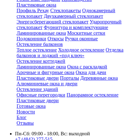
Пластиковые окна
Профиль Рехау
Стеклопакеты
Однокамерный
стеклопакет
Двухкамерный стеклопакет
Энергосберегающий стеклопакет
Ударопрочный
стеклопакет
Фурнитура и комплектующие
Ламинированные окна
Москитные сетки
Подоконники
Откосы
Ручки оконные
Остекление балконов
Теплое остекление
Холодное остекление
Отделка
балконов и лоджий «под ключ»
Остекление коттеджей
Ламинированные окна
Окна с раскладкой
Арочные и фигурные окна
Окна для дачи
Пластиковые двери
Порталы
Деревянные окна
Алюминиевые окна и двери
Остекление зданий
Офисные перегородки
Панорамное остекление
Пластиковые двери
Готовые окна
Новости
Блог
Отзывы
Пн-Сб: 09:00 - 18:00, Вс: выходной
+7 (4842) 277-515