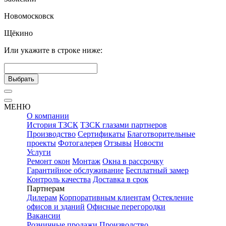
Новомосковск
Щёкино
Или укажите в строке ниже:
Выбрать
МЕНЮ
О компании
История ТЗСК
ТЗСК глазами партнеров
Производство
Сертификаты
Благотворительные
проекты
Фотогалерея
Отзывы
Новости
Услуги
Ремонт окон
Монтаж
Окна в рассрочку
Гарантийное обслуживание
Бесплатный замер
Контроль качества
Доставка в срок
Партнерам
Дилерам
Корпоративным клиентам
Остекление
офисов и зданий
Офисные перегородки
Вакансии
Розничные продажи
Производство