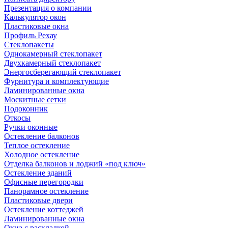
Презентация о компании
Калькулятор окон
Пластиковые окна
Профиль Рехау
Стеклопакеты
Однокамерный стеклопакет
Двухкамерный стеклопакет
Энергосберегающий стеклопакет
Фурнитура и комплектующие
Ламинированные окна
Москитные сетки
Подоконник
Откосы
Ручки оконные
Остекление балконов
Теплое остекление
Холодное остекление
Отделка балконов и лоджий «под ключ»
Остекление зданий
Офисные перегородки
Панорамное остекление
Пластиковые двери
Остекление коттеджей
Ламинированные окна
Окна с раскладкой