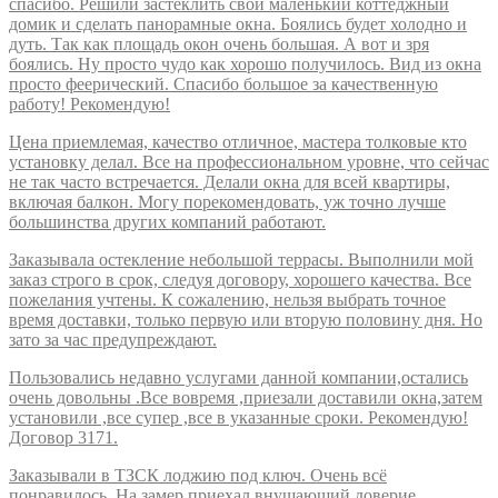
спасибо. Решили застеклить свой маленький коттеджный
домик и сделать панорамные окна. Боялись будет холодно и
дуть. Так как площадь окон очень большая. А вот и зря
боялись. Ну просто чудо как хорошо получилось. Вид из окна
просто феерический. Спасибо большое за качественную
работу! Рекомендую!
Цена приемлемая, качество отличное, мастера толковые кто
установку делал. Все на профессиональном уровне, что сейчас
не так часто встречается. Делали окна для всей квартиры,
включая балкон. Могу порекомендовать, уж точно лучше
большинства других компаний работают.
Заказывала остекление небольшой террасы. Выполнили мой
заказ строго в срок, следуя договору, хорошего качества. Все
пожелания учтены. К сожалению, нельзя выбрать точное
время доставки, только первую или вторую половину дня. Но
зато за час предупреждают.
Пользовались недавно услугами данной компании,остались
очень довольны .Все вовремя ,приезали доставили окна,затем
установили ,все супер ,все в указанные сроки. Рекомендую!
Договор 3171.
Заказывали в ТЗСК лоджию под ключ. Очень всё
понравилось. На замер приехал внушающий доверие