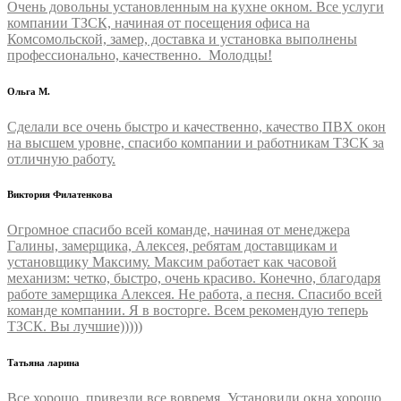
Очень довольны установленным на кухне окном. Все услуги
компании ТЗСК, начиная от посещения офиса на
Комсомольской, замер, доставка и установка выполнены
профессионально, качественно. Молодцы!
Ольга М.
Сделали все очень быстро и качественно, качество ПВХ окон
на высшем уровне, спасибо компании и работникам ТЗСК за
отличную работу.
Виктория Филатенкова
Огромное спасибо всей команде, начиная от менеджера
Галины, замерщика, Алексея, ребятам доставщикам и
установщику Максиму. Максим работает как часовой
механизм: четко, быстро, очень красиво. Конечно, благодаря
работе замерщика Алексея. Не работа, а песня. Спасибо всей
команде компании. Я в восторге. Всем рекомендую теперь
ТЗСК. Вы лучшие)))))
Татьяна ларина
Все хорошо, привезли все вовремя. Установили окна хорошо.