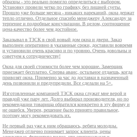
образцы - это реально помогло определиться с выбором.
Установку провели четко по графику, без лишней суеты.
Прошло уже больше месяца - никаких нареканий, окна держат
тепло отлично. Отдельное спасибо менеджеру Александру за
терпение и подробные консультации. В целом, соотношение
цена-качество более чем достойное.
Заказывал в ТЗСК в свой новый дом окна и двери. Заказ
выполнен оперативно в указанные сроки, доставили вовремя
и установили очень красиво и по уровню. Очень довольны и
советуем к сотрудничеству!
Окна для своей стоимости более чем хорошие. Замерщик
приезжает бесплатно. Сперва аванс, остальное отдаешь, когда
привозят окна. Примерно за час до доставки в назначенный
день позвонили и предупредили. Все сделали на 5+.
Изготовленные компанией ТЗСК окна служат мне верой и
правдой уже пару лет. Долго выбирал производителя, но по
рекомендации товарища обратился конкретно в эту фирму и
не ошибся. Уверен, решение было принято правильное,
поэтому могу рекомендовать их.
Не первый раз уже к ним обращаюсь, ребята молодцы.
Менеджер отлично понимает запрос клиента, цены
адекватные, фурнитура видно, что оригинальная и