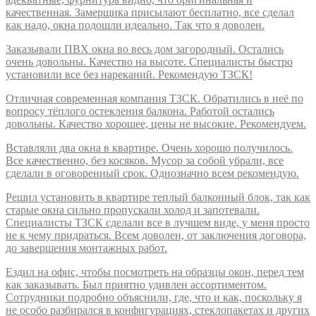
качественная. Замерщика присылают бесплатно, все сделал
как надо, окна подошли идеально. Так что я доволен.
Заказывали ПВХ окна во весь дом загородный. Остались
очень довольны. Качество на высоте. Специалисты быстро
установили все без нареканий. Рекомендую ТЗСК!
Отличная современная компания ТЗСК. Обратились в неё по
вопросу тёплого остекления балкона. Работой остались
довольны. Качество хорошее, цены не высокие. Рекомендуем.
Вставляли два окна в квартире. Очень хорошо получилось.
Все качественно, без косяков. Мусор за собой убрали, все
сделали в оговоренный срок. Однозначно всем рекомендую.
Решил установить в квартире теплый балконный блок, так как
старые окна сильно пропускали холод и запотевали.
Специалисты ТЗСК сделали все в лучшем виде, у меня просто
не к чему придраться. Всем доволен, от заключения договора,
до завершения монтажных работ.
Ездил на офис, чтобы посмотреть на образцы окон, перед тем
как заказывать. Был приятно удивлен ассортиментом.
Сотрудники подробно объяснили, где, что и как, поскольку я
не особо разбирался в конфигурациях, стеклопакетах и других