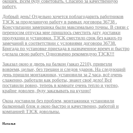
окошек. Всем буду советовать. Спасибо за качественную
работу.
Добрый день! Отдельно хочется поблагодарить работников
ТЗСК за проделанную работу в рамках договора 36738 .
Консультации замерщика были максимально точны. В связи с
переносом отпуска мне пришлось сместить дату доставки
продукции и установки. ТЗСК сместило срок без каких-то
замечаний в соответствии с условиями договора 36738.
Бригада по установке приехада в назначенное времч и быстро
сделала свою работу. Однозначно рекомендую ТЗСК!!!
Заказал окно и дверь на балкон (заказ 2210), привезли
вовремя, целые, без трещин и следов ударов. На следующий
день пришли монтажники, установили за 2 часа, всё очень
слаженно, работали как роботы, знают своё дело! Всё
поставили ровно, теперь в комнате очень тепло и уютно,
крайне доволен, буду заказывать на кухню!
Окна доставили без проблем, монтажники установили
балконный блок и окно быстро и качественно, работой и
компанией ТЗСК довольны.
Наталья