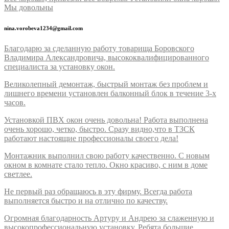
Мы довольны
nina.vorobeva1234@gmail.com
Благодарю за сделанную работу товарища Боровского
Владимира Александровича, высококвалифицированного
специалиста за установку окон.
Великолепный демонтаж, быстрый монтаж без проблем и
лишнего времени установлен балконный блок в течение 3-х
часов.
Установкой ПВХ окон очень довольна! Работа выполнена
очень хорошо, четко, быстро. Сразу видно,что в ТЗСК
работают настоящие профессионалы своего дела!
Монтажник выполнил свою работу качественно. С новым
окном в комнате стало тепло. Окно красиво, с ним в доме
светлее.
Не первый раз обращаюсь в эту фирму. Всегда работа
выполняется быстро и на отлично по качеству.
Огромная благодарность Артуру и Андрею за слаженную и
высокопрофессиональную установку. Ребята большие