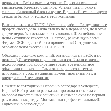
первый раз. Всё на высшем уровне. Персонал вежлив и
внимателен. Качество отличное. Устанавливали окно в
спальне, балконный блок на кухне. В дальнейшем планируем
стеклить балкон, и только в этой компании.
Если окна-то окна ТЗСК!!! Отличная работа. Сотрудники все
проффи своего дела. Окна ставлю не в первый раз, но в этой
фирме первый, и осталась очень довольна!!! За небольшие
цены - отличное качество!!!! Поэтому, рекомендую всем!
Фирме ТЗСК - дальнейшего процветания! Сотрудникам-
огромное человеческое СПАСИБО!!!
Объездив несколько компаний, остановился на ТЗСК и не
пожалел) И замерщик и установщики сработали отлично,
подстроились под удобное мне время, всё непонятное
объяснили и показали. Сами окна хорошего качества,
изготовили в срок, на данный момент претензий нет, и
впереди ещё 5 лет гарантии
Вежливые сотрудники! Особенно благодарен менеджеру
Карине! Всё грамотно рассказала про окна и помогла с
выбором качественных решений! Заказывал окна не первый
раз, в дом и квартиру! Монтажники профессиональные!!!
Однозначно рекомендую!