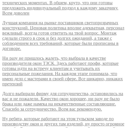
технических моментах. В общем, круто, что они готовы
предложить индивидуальный подход к каждому заказчику.
Всем доволен
Лучшая компания на рынке поставщиков светопрозрачных
конструкций. Ценовая политика вполне адекватная, персонал
вежливый, всегда готов ответить на твой вопрос. Монтаж
сделали строго в срок и без долгих ожиданий, а также с
соблюдением всех требований, которые были прописаны в
договоре.
Ни разу не пришлось жалеть, что выбрала в качестве
производителя окон ТЗСК. Здесь работают профи, которые
готовы идти на встречу клиентам и учитывать их
персональные пожелания. На каждом этапе понимала, что
имею дело с мастерами в своей сфере. Все шикарно, никаких
претензий
Долго выбирали фирму для сотрудничества, остановились на
вас и не пожалели. Качество окон хорошее, ни разу не было
брака или даже намека на некачественные составляющие.
Спасибо за сотрудничество. Всем вас рекомендую.
Ну ребята, которые работают на этом тульском заводе по
производству окон и других там изделий, ну просто огромное