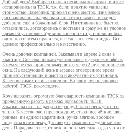
Добрый день! Выбирала окна в нескольких фирмах, в итоге
остановились на ТЗСК, т.к. были приятно удивлены
стоимостью. Замерщик приехал очень быстро, изначально
договаривались на два окна, но в итоге замера и скидок
добавили ещё и балконный блок. Изготовили все быстро,
отзвонились, договорились о доставке и сразу же на удобное
время об установке. Удивило конечно что установщик был
один, но со всем справился, все сделал в течении дня. Все
сделано профессионально и качественно.
Очень доволен компанией. Заказывал в апреле 2 окна в
квартиру. Сначала проконсультировался у девушек в офисе.
Затем через час пришел замерщик и через 2 недели привезли
окна. На следующий день в заранее оговоренное время
пришел установщик и быстро и аккуратно их установил.
Качество самих окон - отличное. В целом, очень доволен
работой ТЗСК, рекомендую.
Хочу выразить огромную благодарность компании ТЗСК за
проделанную работу в рамках договора № 40318.
Заказывала окна на дачу,на веранду. Стало очень уютно и
тепло. Качество окон превосходное, стыки все чёткие, швы
ровные, ни единой царапинки, ручки мягкие, вообщем
придраться не к чему. Доставку оформили на удобный мне
день. Порадовало все, от вежливости менеджера, до уюта от