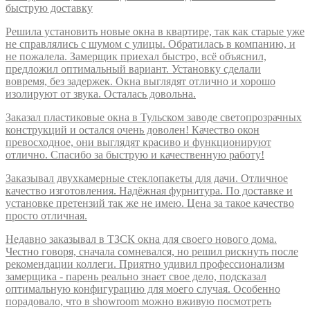
быструю доставку
Решила установить новые окна в квартире, так как старые уже
не справлялись с шумом с улицы. Обратилась в компанию, и
не пожалела. Замерщик приехал быстро, всё объяснил,
предложил оптимальный вариант. Установку сделали
вовремя, без задержек. Окна выглядят отлично и хорошо
изолируют от звука. Осталась довольна.
Заказал пластиковые окна в Тульском заводе светопрозрачных
конструкций и остался очень доволен! Качество окон
превосходное, они выглядят красиво и функционируют
отлично. Спасибо за быструю и качественную работу!
Заказывал двухкамерные стеклопакеты для дачи. Отличное
качество изготовления. Надёжная фурнитура. По доставке и
установке претензий так же не имею. Цена за такое качество
просто отличная.
Недавно заказывал в ТЗСК окна для своего нового дома.
Честно говоря, сначала сомневался, но решил рискнуть после
рекомендации коллеги. Приятно удивил профессионализм
замерщика - парень реально знает свое дело, подсказал
оптимальную конфигурацию для моего случая. Особенно
порадовало, что в showroom можно вживую посмотреть