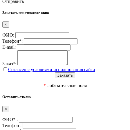
Отправить
Заказать пластиковое окно
×
ФИО:
Телефон*:
E-mail:
Заказ*:
Согласен с условиями использования сайта
*
- обязательные поля
Оставить отклик
×
ФИО* :
Телефон :