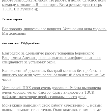
работе замерщика Алексея. Не работа, а песня. Спасибо всей
команде компании. Я в восторге. Всем рекомендую теперь
ТЗСК. Вы лучшие)))))
Татьяна ларина
Все хорошо, привезли все вовремя. Установили окна хорошо.
Мы довольны
nina.vorobeva1234@gmail.com
Благодарю за сделанную работу товарища Боровского
Владимира Александровича, высококвалифицированного
специалиста за установку окон.
Великолепный демонтаж, быстрый монтаж без проблем и
лишнего времени установлен балконный блок в течение 3-х
часов.
Установкой ПВХ окон очень довольна! Работа выполнена
очень хорошо, четко, быстро. Сразу видно,что в ТЗСК
работают настоящие профессионалы своего дела!
Монтажник выполнил свою работу качественно. С новым
окном в комнате стало тепло. Окно красиво, с ним в доме