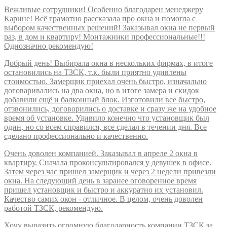
Вежливые сотрудники! Особенно благодарен менеджеру
Карине! Всё грамотно рассказала про окна и помогла с
выбором качественных решений! Заказывал окна не первый
раз, в дом и квартиру! Монтажники профессиональные!!!
Однозначно рекомендую!
Добрый день! Выбирала окна в нескольких фирмах, в итоге
остановились на ТЗСК, т.к. были приятно удивлены
стоимостью. Замерщик приехал очень быстро, изначально
договаривались на два окна, но в итоге замера и скидок
добавили ещё и балконный блок. Изготовили все быстро,
отзвонились, договорились о доставке и сразу же на удобное
время об установке. Удивило конечно что установщик был
один, но со всем справился, все сделал в течении дня. Все
сделано профессионально и качественно.
Очень доволен компанией. Заказывал в апреле 2 окна в
квартиру. Сначала проконсультировался у девушек в офисе.
Затем через час пришел замерщик и через 2 недели привезли
окна. На следующий день в заранее оговоренное время
пришел установщик и быстро и аккуратно их установил.
Качество самих окон - отличное. В целом, очень доволен
работой ТЗСК, рекомендую.
Хочу выразить огромную благодарность компании ТЗСК за