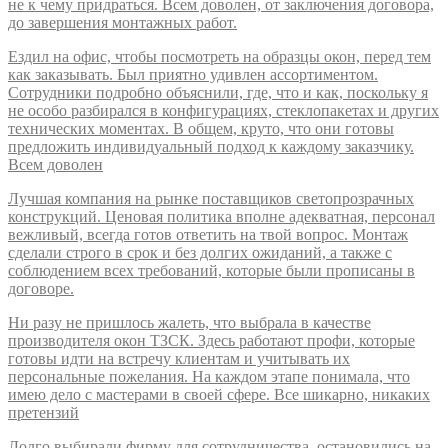
не к чему придраться. Всем доволен, от заключения договора,
до завершения монтажных работ.
Ездил на офис, чтобы посмотреть на образцы окон, перед тем
как заказывать. Был приятно удивлен ассортиментом.
Сотрудники подробно объяснили, где, что и как, поскольку я
не особо разбирался в конфигурациях, стеклопакетах и других
технических моментах. В общем, круто, что они готовы
предложить индивидуальный подход к каждому заказчику.
Всем доволен
Лучшая компания на рынке поставщиков светопрозрачных
конструкций. Ценовая политика вполне адекватная, персонал
вежливый, всегда готов ответить на твой вопрос. Монтаж
сделали строго в срок и без долгих ожиданий, а также с
соблюдением всех требований, которые были прописаны в
договоре.
Ни разу не пришлось жалеть, что выбрала в качестве
производителя окон ТЗСК. Здесь работают профи, которые
готовы идти на встречу клиентам и учитывать их
персональные пожелания. На каждом этапе понимала, что
имею дело с мастерами в своей сфере. Все шикарно, никаких
претензий
Долго выбирали фирму для сотрудничества, остановились на