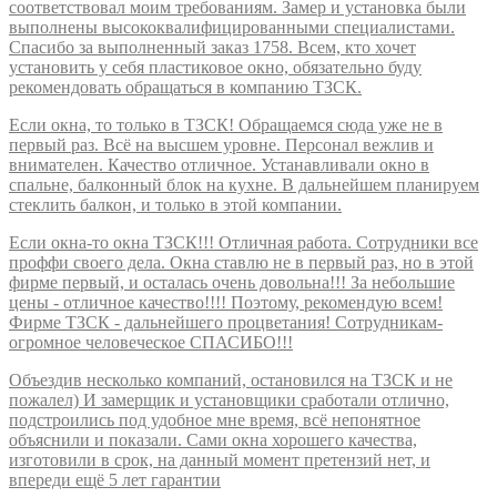
соответствовал моим требованиям. Замер и установка были
выполнены высококвалифицированными специалистами.
Спасибо за выполненный заказ 1758. Всем, кто хочет
установить у себя пластиковое окно, обязательно буду
рекомендовать обращаться в компанию ТЗСК.
Если окна, то только в ТЗСК! Обращаемся сюда уже не в
первый раз. Всё на высшем уровне. Персонал вежлив и
внимателен. Качество отличное. Устанавливали окно в
спальне, балконный блок на кухне. В дальнейшем планируем
стеклить балкон, и только в этой компании.
Если окна-то окна ТЗСК!!! Отличная работа. Сотрудники все
проффи своего дела. Окна ставлю не в первый раз, но в этой
фирме первый, и осталась очень довольна!!! За небольшие
цены - отличное качество!!!! Поэтому, рекомендую всем!
Фирме ТЗСК - дальнейшего процветания! Сотрудникам-
огромное человеческое СПАСИБО!!!
Объездив несколько компаний, остановился на ТЗСК и не
пожалел) И замерщик и установщики сработали отлично,
подстроились под удобное мне время, всё непонятное
объяснили и показали. Сами окна хорошего качества,
изготовили в срок, на данный момент претензий нет, и
впереди ещё 5 лет гарантии