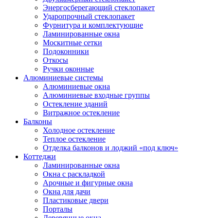
Энергосберегающий стеклопакет
Ударопрочный стеклопакет
Фурнитура и комплектующие
Ламинированные окна
Москитные сетки
Подоконники
Откосы
Ручки оконные
Алюминиевые системы
Алюминиевые окна
Алюминиевые входные группы
Остекление зданий
Витражное остекление
Балконы
Холодное остекление
Теплое остекление
Отделка балконов и лоджий «под ключ»
Коттеджи
Ламинированные окна
Окна с раскладкой
Арочные и фигурные окна
Окна для дачи
Пластиковые двери
Порталы
Деревянные окна