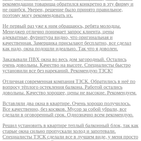
рекомендации товарища обратился конкретно в эту фирму и
не ошибся. Уверен, решение было принято правильное,
поэтому могу рекомендовать их.
Не первый раз уже к ним обращаюсь, ребята молодцы.
Менеджер отлично понимает запрос клиента, цены
адекватные, фурнитура видно, что оригинальная и
качественная. Замерщика присылают бесплатно, все сделал
как надо, окна подошли идеально. Так что я доволен.
Заказывали ПВХ окна во весь дом загородный. Остались
очень довольны. Качество на высоте. Специалисты быстро
установили все без нареканий. Рекомендую ТЗСК!
Отличная современная компания ТЗСК. Обратились в неё по
вопросу тёплого остекления балкона. Работой остались
довольны. Качество хорошее, цены не высокие. Рекомендуем.
Вставляли два окна в квартире. Очень хорошо получилось.
Все качественно, без косяков. Мусор за собой убрали, все
сделали в оговоренный срок. Однозначно всем рекомендую.
Решил установить в квартире теплый балконный блок, так как
старые окна сильно пропускали холод и запотевали.
Специалисты ТЗСК сделали все в лучшем виде, у меня просто