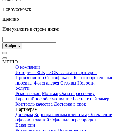
Новомосковск
Щёкино
Или укажите в строке ниже:
Выбрать
МЕНЮ
О компании
История ТЗСК
ТЗСК глазами партнеров
Производство
Сертификаты
Благотворительные
проекты
Фотогалерея
Отзывы
Новости
Услуги
Ремонт окон
Монтаж
Окна в рассрочку
Гарантийное обслуживание
Бесплатный замер
Контроль качества
Доставка в срок
Партнерам
Дилерам
Корпоративным клиентам
Остекление
офисов и зданий
Офисные перегородки
Вакансии
Розничные продажи
Производство