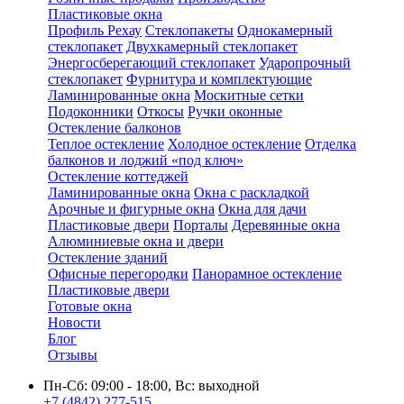
Пластиковые окна
Профиль Рехау
Стеклопакеты
Однокамерный
стеклопакет
Двухкамерный стеклопакет
Энергосберегающий стеклопакет
Ударопрочный
стеклопакет
Фурнитура и комплектующие
Ламинированные окна
Москитные сетки
Подоконники
Откосы
Ручки оконные
Остекление балконов
Теплое остекление
Холодное остекление
Отделка
балконов и лоджий «под ключ»
Остекление коттеджей
Ламинированные окна
Окна с раскладкой
Арочные и фигурные окна
Окна для дачи
Пластиковые двери
Порталы
Деревянные окна
Алюминиевые окна и двери
Остекление зданий
Офисные перегородки
Панорамное остекление
Пластиковые двери
Готовые окна
Новости
Блог
Отзывы
Пн-Сб: 09:00 - 18:00, Вс: выходной
+7 (4842) 277-515