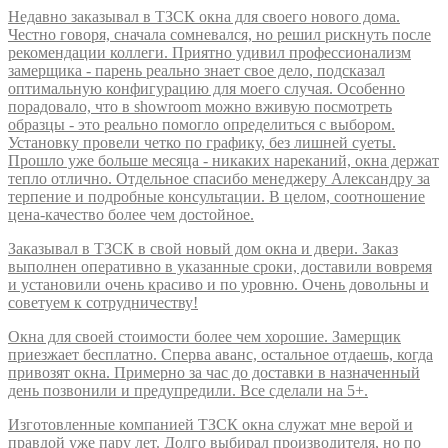
Недавно заказывал в ТЗСК окна для своего нового дома.
Честно говоря, сначала сомневался, но решил рискнуть после
рекомендации коллеги. Приятно удивил профессионализм
замерщика - парень реально знает свое дело, подсказал
оптимальную конфигурацию для моего случая. Особенно
порадовало, что в showroom можно вживую посмотреть
образцы - это реально помогло определиться с выбором.
Установку провели четко по графику, без лишней суеты.
Прошло уже больше месяца - никаких нареканий, окна держат
тепло отлично. Отдельное спасибо менеджеру Александру за
терпение и подробные консультации. В целом, соотношение
цена-качество более чем достойное.
Заказывал в ТЗСК в свой новый дом окна и двери. Заказ
выполнен оперативно в указанные сроки, доставили вовремя
и установили очень красиво и по уровню. Очень довольны и
советуем к сотрудничеству!
Окна для своей стоимости более чем хорошие. Замерщик
приезжает бесплатно. Сперва аванс, остальное отдаешь, когда
привозят окна. Примерно за час до доставки в назначенный
день позвонили и предупредили. Все сделали на 5+.
Изготовленные компанией ТЗСК окна служат мне верой и
правдой уже пару лет. Долго выбирал производителя, но по