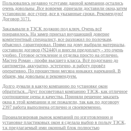
Пользовались недавно услугами данной компании,остались
очень довольны .Все вовремя ,приезали доставили окна,затем
установили ,все супер ,все в указанные сроки. Рекомендую!
Договор 3171.
Заказывали в ТЗСК лоджию под ключ. Очень всё
понравилось. На замер приехал внушающий доверие
компетентный специалист, все разложил по полочкам,
объяснил, гарантировал. Прямо на дому выбрали материалы,
составили договор (N2440) и внесли предоплату - это очень
удобно. Готовое остекление и отделка просто на отлично.
Мастер Роман - профи высшего класса. Всё подогнано до
сантиметра, аккуратно, эстетично, и работу провёл
оперативно. По прошествии месяца никаких нареканий. В
общем, мы довольны и рекомендуем.
Долго думали в какую компанию по установке окон
обратиться...Друг посоветовал компанию ТЗСК, как отличное
соотношение цены и качества. Приняли решение заказать
окна в этой компании и не пожалели, так как по договору
2397 работа выполнена отлично и своевременно.
Проанализировав рынок компаний по изготовлению и
установке пластиковых окон я сделала выбор в пользу ТЗСК,
т.к предлагаемый ими оконный блок полностью