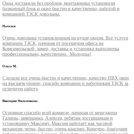
Окна доставили без проблем, монтажники установили
балконный блок и окно быстро и качественно, работой и
компанией ТЗСК довольны.
Наталья
Очень довольны установленным на кухне окном. Все услуги
компании ТЗСК, начиная от посещения офиса на
Комсомольской, замер, доставка и установка выполнены
профессионально, качественно. Молодцы!
Ольга М.
Сделали все очень быстро и качественно, качество ПВХ окон
на высшем уровне, спасибо компании и работникам ТЗСК за
отличную работу.
Виктория Филатенкова
Огромное спасибо всей команде, начиная от менеджера
Галины, замерщика, Алексея, ребятам доставщикам и
установщику Максиму. Максим работает как часовой
механизм: четко, быстро, очень красиво. Конечно, благодаря