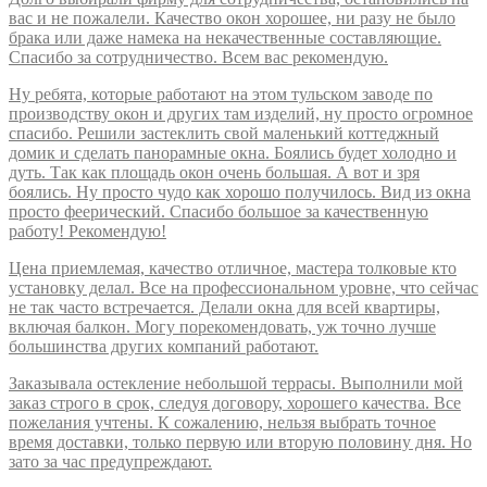
вас и не пожалели. Качество окон хорошее, ни разу не было
брака или даже намека на некачественные составляющие.
Спасибо за сотрудничество. Всем вас рекомендую.
Ну ребята, которые работают на этом тульском заводе по
производству окон и других там изделий, ну просто огромное
спасибо. Решили застеклить свой маленький коттеджный
домик и сделать панорамные окна. Боялись будет холодно и
дуть. Так как площадь окон очень большая. А вот и зря
боялись. Ну просто чудо как хорошо получилось. Вид из окна
просто феерический. Спасибо большое за качественную
работу! Рекомендую!
Цена приемлемая, качество отличное, мастера толковые кто
установку делал. Все на профессиональном уровне, что сейчас
не так часто встречается. Делали окна для всей квартиры,
включая балкон. Могу порекомендовать, уж точно лучше
большинства других компаний работают.
Заказывала остекление небольшой террасы. Выполнили мой
заказ строго в срок, следуя договору, хорошего качества. Все
пожелания учтены. К сожалению, нельзя выбрать точное
время доставки, только первую или вторую половину дня. Но
зато за час предупреждают.