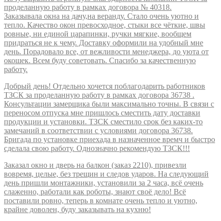
проделанную работу в рамках договора № 40318.
Заказывала окна на дачу,на веранду. Стало очень уютно и
тепло. Качество окон превосходное, стыки все чёткие, швы
ровные, ни единой царапинки, ручки мягкие, вообщем
придраться не к чему. Доставку оформили на удобный мне
день. Порадовало все, от вежливости менеджера, до уюта от
окошек. Всем буду советовать. Спасибо за качественную
работу.
Добрый день! Отдельно хочется поблагодарить работников
ТЗСК за проделанную работу в рамках договора 36738 .
Консультации замерщика были максимально точны. В связи с
переносом отпуска мне пришлось сместить дату доставки
продукции и установки. ТЗСК сместило срок без каких-то
замечаний в соответствии с условиями договора 36738.
Бригада по установке приехада в назначенное времч и быстро
сделала свою работу. Однозначно рекомендую ТЗСК!!!
Заказал окно и дверь на балкон (заказ 2210), привезли
вовремя, целые, без трещин и следов ударов. На следующий
день пришли монтажники, установили за 2 часа, всё очень
слаженно, работали как роботы, знают своё дело! Всё
поставили ровно, теперь в комнате очень тепло и уютно,
крайне доволен, буду заказывать на кухню!