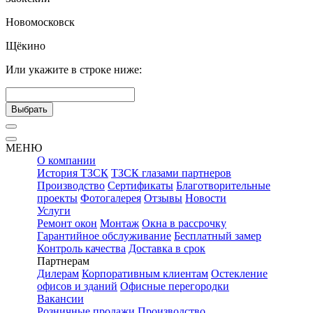
Новомосковск
Щёкино
Или укажите в строке ниже:
Выбрать
МЕНЮ
О компании
История ТЗСК
ТЗСК глазами партнеров
Производство
Сертификаты
Благотворительные
проекты
Фотогалерея
Отзывы
Новости
Услуги
Ремонт окон
Монтаж
Окна в рассрочку
Гарантийное обслуживание
Бесплатный замер
Контроль качества
Доставка в срок
Партнерам
Дилерам
Корпоративным клиентам
Остекление
офисов и зданий
Офисные перегородки
Вакансии
Розничные продажи
Производство