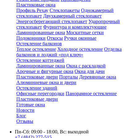
Пластиковые окна
Профиль Рехау
Стеклопакеты
Однокамерный
стеклопакет
Двухкамерный стеклопакет
Энергосберегающий стеклопакет
Ударопрочный
стеклопакет
Фурнитура и комплектующие
Ламинированные окна
Москитные сетки
Подоконники
Откосы
Ручки оконные
Остекление балконов
Теплое остекление
Холодное остекление
Отделка
балконов и лоджий «под ключ»
Остекление коттеджей
Ламинированные окна
Окна с раскладкой
Арочные и фигурные окна
Окна для дачи
Пластиковые двери
Порталы
Деревянные окна
Алюминиевые окна и двери
Остекление зданий
Офисные перегородки
Панорамное остекление
Пластиковые двери
Готовые окна
Новости
Блог
Отзывы
Пн-Сб: 09:00 - 18:00, Вс: выходной
+7 (4842) 277-515