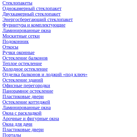
Стеклопакеты
Однокамерный стеклопакет
Двухкамерный стеклопакет
Энергосберегающий стеклопакет
Фурнитура и комплектующие
Ламинированные окна
Москитные сетки
Подоконник
Откосы
Ручки оконные
Остекление балконов
Теплое остекление
Холодное остекление
Отделка балконов и лоджий «под ключ»
Остекление зданий
Офисные перегородки
Панорамное остекление
Пластиковые двери
Остекление коттеджей
Ламинированные окна
Окна с раскладкой
Арочные и фигурные окна
Окна для дачи
Пластиковые двери
Порталы