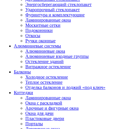
Энергосберегающий стеклопакет
Ударопрочный стеклопакет
Фурнитура и комплектующие
Ламинированные окна
Москитные сетки
Подоконники
Откосы
Ручки оконные
Алюминиевые системы
Алюминиевые окна
Алюминиевые входные группы
Остекление зданий
Витражное остекление
Балконы
Холодное остекление
Теплое остекление
Отделка балконов и лоджий «под ключ»
Коттеджи
Ламинированные окна
Окна с раскладкой
Арочные и фигурные окна
Окна для дачи
Пластиковые двери
Порталы
Деревянные окна