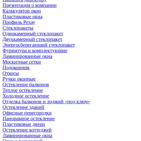
Презентация о компании
Калькулятор окон
Пластиковые окна
Профиль Рехау
Стеклопакеты
Однокамерный стеклопакет
Двухкамерный стеклопакет
Энергосберегающий стеклопакет
Фурнитура и комплектующие
Ламинированные окна
Москитные сетки
Подоконник
Откосы
Ручки оконные
Остекление балконов
Теплое остекление
Холодное остекление
Отделка балконов и лоджий «под ключ»
Остекление зданий
Офисные перегородки
Панорамное остекление
Пластиковые двери
Остекление коттеджей
Ламинированные окна