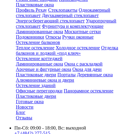
Пластиковые окна
Профиль Рехау
Стеклопакеты
Однокамерный
стеклопакет
Двухкамерный стеклопакет
Энергосберегающий стеклопакет
Ударопрочный
стеклопакет
Фурнитура и комплектующие
Ламинированные окна
Москитные сетки
Подоконники
Откосы
Ручки оконные
Остекление балконов
Теплое остекление
Холодное остекление
Отделка
балконов и лоджий «под ключ»
Остекление коттеджей
Ламинированные окна
Окна с раскладкой
Арочные и фигурные окна
Окна для дачи
Пластиковые двери
Порталы
Деревянные окна
Алюминиевые окна и двери
Остекление зданий
Офисные перегородки
Панорамное остекление
Пластиковые двери
Готовые окна
Новости
Блог
Отзывы
Пн-Сб: 09:00 - 18:00, Вс: выходной
+7 (4842) 277-515