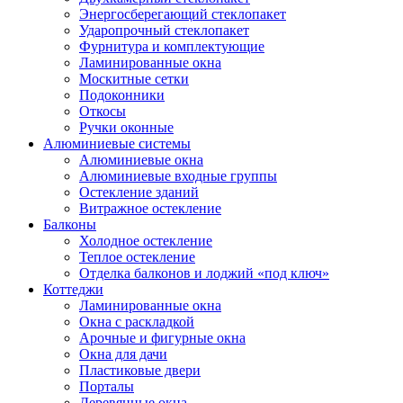
Энергосберегающий стеклопакет
Ударопрочный стеклопакет
Фурнитура и комплектующие
Ламинированные окна
Москитные сетки
Подоконники
Откосы
Ручки оконные
Алюминиевые системы
Алюминиевые окна
Алюминиевые входные группы
Остекление зданий
Витражное остекление
Балконы
Холодное остекление
Теплое остекление
Отделка балконов и лоджий «под ключ»
Коттеджи
Ламинированные окна
Окна с раскладкой
Арочные и фигурные окна
Окна для дачи
Пластиковые двери
Порталы
Деревянные окна