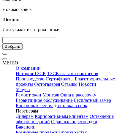
Новомосковск
Щёкино
Или укажите в строке ниже:
Выбрать
МЕНЮ
О компании
История ТЗСК
ТЗСК глазами партнеров
Производство
Сертификаты
Благотворительные
проекты
Фотогалерея
Отзывы
Новости
Услуги
Ремонт окон
Монтаж
Окна в рассрочку
Гарантийное обслуживание
Бесплатный замер
Контроль качества
Доставка в срок
Партнерам
Дилерам
Корпоративным клиентам
Остекление
офисов и зданий
Офисные перегородки
Вакансии
Розничные продажи
Производство