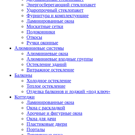
Энергосберегающий стеклопакет
Ударопрочный стеклопакет
Фурнитура и комплектующие
Ламинированные окна
Москитные сетки
Подоконники
Откосы
Ручки оконные
Алюминиевые системы
Алюминиевые окна
Алюминиевые входные группы
Остекление зданий
Витражное остекление
Балконы
Холодное остекление
Теплое остекление
Отделка балконов и лоджий «под ключ»
Коттеджи
Ламинированные окна
Окна с раскладкой
Арочные и фигурные окна
Окна для дачи
Пластиковые двери
Порталы
Деревянные окна