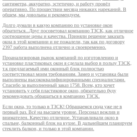
сантиметра, аккуратно, эстетично, и работу провёл
оперативно. По прошествии месяца никаких нареканий. В
общем, мы довольны и рекомендуем.
Долго думали в какую компанию по установке окон
обратиться...Друг посоветовал компанию ТЗСК, как отличное
соотношение цены и качества. Приняли решение заказать
окна в этой компании и не пожалели, так как по договору
2397 работа выполнена отлично и своевременно.
Проанализировав рынок компаний по изготовлению и
установке пластиковых окон я сделала выбор в пользу ТЗСК,
т.к предлагаемый ими оконный блок полностью
соответствовал моим требованиям. Замер и установка были
выполнены высококвалифицированными специалистами.
Спасибо за выполненный заказ 1758. Всем, кто хочет
установить у себя пластиковое окно, обязательно буду
рекомендовать обращаться в компанию ТЗСК.
Если окна, то только в ТЗСК! Обращаемся сюда уже не в
первый раз. Всё на высшем уровне. Персонал вежлив и
внимателен. Качество отличное. Устанавливали окно в
спальне, балконный блок на кухне. В дальнейшем планируем
стеклить балкон, и только в этой компании.