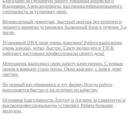
Благодарю за сделанную работу товарища Боровского
Владимира Александровича, высококвалифицированного
специалиста за установку окон.
Великолепный демонтаж, быстрый монтаж без проблем и
лишнего времени установлен балконный блок в течение 3-х
часов.
Установкой ПВХ окон очень довольна! Работа выполнена
очень хорошо, четко, быстро. Сразу видно,что в ТЗСК
работают настоящие профессионалы своего дела!
Монтажник выполнил свою работу качественно. С новым
окном в комнате стало тепло. Окно красиво, с ним в доме
светлее.
Не первый раз обращаюсь в эту фирму. Всегда работа
выполняется быстро и на отлично по качеству.
Огромная благодарность Артуру и Андрею за слаженную и
высокопрофессиональную установку. Ребята большие
молодцы.