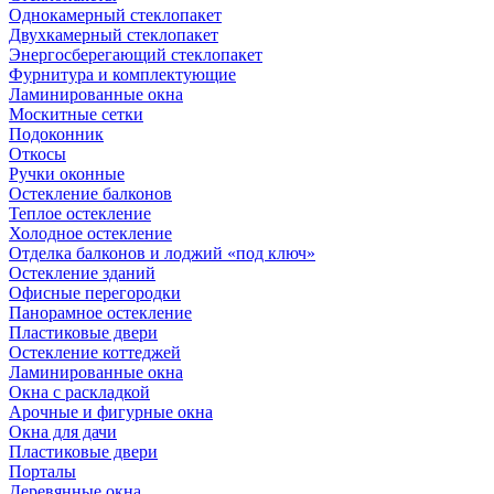
Однокамерный стеклопакет
Двухкамерный стеклопакет
Энергосберегающий стеклопакет
Фурнитура и комплектующие
Ламинированные окна
Москитные сетки
Подоконник
Откосы
Ручки оконные
Остекление балконов
Теплое остекление
Холодное остекление
Отделка балконов и лоджий «под ключ»
Остекление зданий
Офисные перегородки
Панорамное остекление
Пластиковые двери
Остекление коттеджей
Ламинированные окна
Окна с раскладкой
Арочные и фигурные окна
Окна для дачи
Пластиковые двери
Порталы
Деревянные окна