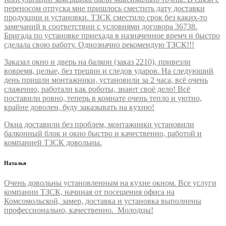
переносом отпуска мне пришлось сместить дату доставки
продукции и установки. ТЗСК сместило срок без каких-то
замечаний в соответствии с условиями договора 36738.
Бригада по установке приехада в назначенное времч и быстро
сделала свою работу. Однозначно рекомендую ТЗСК!!!
Заказал окно и дверь на балкон (заказ 2210), привезли
вовремя, целые, без трещин и следов ударов. На следующий
день пришли монтажники, установили за 2 часа, всё очень
слаженно, работали как роботы, знают своё дело! Всё
поставили ровно, теперь в комнате очень тепло и уютно,
крайне доволен, буду заказывать на кухню!
Окна доставили без проблем, монтажники установили
балконный блок и окно быстро и качественно, работой и
компанией ТЗСК довольны.
Наталья
Очень довольны установленным на кухне окном. Все услуги
компании ТЗСК, начиная от посещения офиса на
Комсомольской, замер, доставка и установка выполнены
профессионально, качественно. Молодцы!