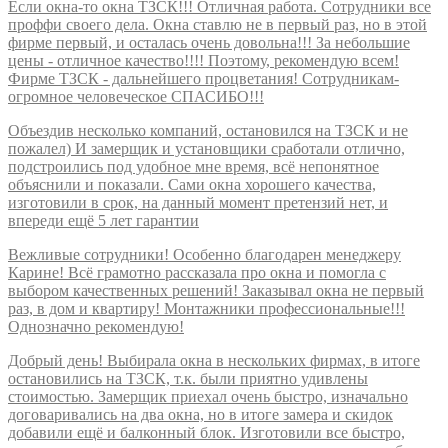
Если окна-то окна ТЗСК!!! Отличная работа. Сотрудники все
проффи своего дела. Окна ставлю не в первый раз, но в этой
фирме первый, и осталась очень довольна!!! За небольшие
цены - отличное качество!!!! Поэтому, рекомендую всем!
Фирме ТЗСК - дальнейшего процветания! Сотрудникам-
огромное человеческое СПАСИБО!!!
Объездив несколько компаний, остановился на ТЗСК и не
пожалел) И замерщик и установщики сработали отлично,
подстроились под удобное мне время, всё непонятное
объяснили и показали. Сами окна хорошего качества,
изготовили в срок, на данный момент претензий нет, и
впереди ещё 5 лет гарантии
Вежливые сотрудники! Особенно благодарен менеджеру
Карине! Всё грамотно рассказала про окна и помогла с
выбором качественных решений! Заказывал окна не первый
раз, в дом и квартиру! Монтажники профессиональные!!!
Однозначно рекомендую!
Добрый день! Выбирала окна в нескольких фирмах, в итоге
остановились на ТЗСК, т.к. были приятно удивлены
стоимостью. Замерщик приехал очень быстро, изначально
договаривались на два окна, но в итоге замера и скидок
добавили ещё и балконный блок. Изготовили все быстро,