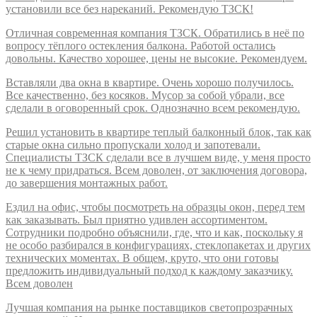
установили все без нареканий. Рекомендую ТЗСК!
Отличная современная компания ТЗСК. Обратились в неё по
вопросу тёплого остекления балкона. Работой остались
довольны. Качество хорошее, цены не высокие. Рекомендуем.
Вставляли два окна в квартире. Очень хорошо получилось.
Все качественно, без косяков. Мусор за собой убрали, все
сделали в оговоренный срок. Однозначно всем рекомендую.
Решил установить в квартире теплый балконный блок, так как
старые окна сильно пропускали холод и запотевали.
Специалисты ТЗСК сделали все в лучшем виде, у меня просто
не к чему придраться. Всем доволен, от заключения договора,
до завершения монтажных работ.
Ездил на офис, чтобы посмотреть на образцы окон, перед тем
как заказывать. Был приятно удивлен ассортиментом.
Сотрудники подробно объяснили, где, что и как, поскольку я
не особо разбирался в конфигурациях, стеклопакетах и других
технических моментах. В общем, круто, что они готовы
предложить индивидуальный подход к каждому заказчику.
Всем доволен
Лучшая компания на рынке поставщиков светопрозрачных