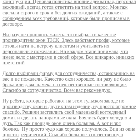
конструкций. Ценовая политика вполне адекватная, персонал
вежливый, всегда готов ответить на твой вопрос. Монтаж
сделали строго в срок и без долгих ожиданий, а также с
соблюдением всех требований, которые были прописаны в
договоре.
Ни разу не пришлось жалеть, что выбрала в качестве
производителя окон ТЗСК. Здесь работают профи, которые
готовы идти на встречу клиентам и учитывать их
персональные пожелания. На каждом этапе понимала, что
имею дело с мастерами в своей сфере. Все шикарно, никаких
претензий
Долго выбирали фирму для сотрудничества, остановились на
вас и не пожалели. Качество окон хорошее, ни разу не было
брака или даже намека на некачественные составляющие.
Спасибо за сотрудничество. Всем вас рекомендую.
Ну ребята, которые работают на этом тульском заводе по
производству окон и других там изделий, ну просто огромное
спасибо. Решили застеклить свой маленький коттеджный
домик и сделать панорамные окна. Боялись будет холодно и
дуть. Так как площадь окон очень большая. А вот и зря
боялись. Ну просто чудо как хорошо получилось. Вид из окна
просто феерический. Спасибо большое за качественную