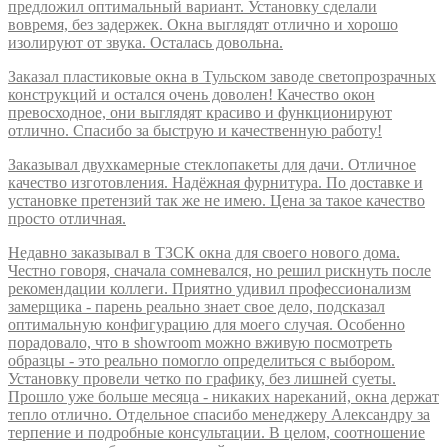
предложил оптимальный вариант. Установку сделали
вовремя, без задержек. Окна выглядят отлично и хорошо
изолируют от звука. Осталась довольна.
Заказал пластиковые окна в Тульском заводе светопрозрачных
конструкций и остался очень доволен! Качество окон
превосходное, они выглядят красиво и функционируют
отлично. Спасибо за быструю и качественную работу!
Заказывал двухкамерные стеклопакеты для дачи. Отличное
качество изготовления. Надёжная фурнитура. По доставке и
установке претензий так же не имею. Цена за такое качество
просто отличная.
Недавно заказывал в ТЗСК окна для своего нового дома.
Честно говоря, сначала сомневался, но решил рискнуть после
рекомендации коллеги. Приятно удивил профессионализм
замерщика - парень реально знает свое дело, подсказал
оптимальную конфигурацию для моего случая. Особенно
порадовало, что в showroom можно вживую посмотреть
образцы - это реально помогло определиться с выбором.
Установку провели четко по графику, без лишней суеты.
Прошло уже больше месяца - никаких нареканий, окна держат
тепло отлично. Отдельное спасибо менеджеру Александру за
терпение и подробные консультации. В целом, соотношение