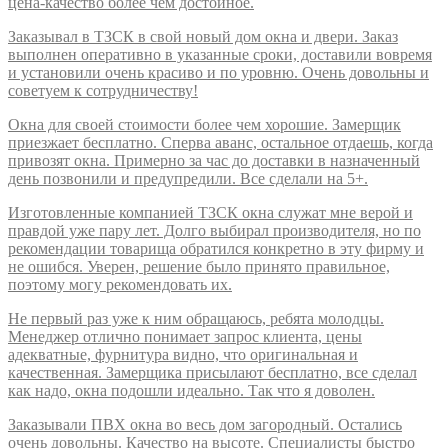
цена-качество более чем достойное.
Заказывал в ТЗСК в свой новый дом окна и двери. Заказ
выполнен оперативно в указанные сроки, доставили вовремя
и установили очень красиво и по уровню. Очень довольны и
советуем к сотрудничеству!
Окна для своей стоимости более чем хорошие. Замерщик
приезжает бесплатно. Сперва аванс, остальное отдаешь, когда
привозят окна. Примерно за час до доставки в назначенный
день позвонили и предупредили. Все сделали на 5+.
Изготовленные компанией ТЗСК окна служат мне верой и
правдой уже пару лет. Долго выбирал производителя, но по
рекомендации товарища обратился конкретно в эту фирму и
не ошибся. Уверен, решение было принято правильное,
поэтому могу рекомендовать их.
Не первый раз уже к ним обращаюсь, ребята молодцы.
Менеджер отлично понимает запрос клиента, цены
адекватные, фурнитура видно, что оригинальная и
качественная. Замерщика присылают бесплатно, все сделал
как надо, окна подошли идеально. Так что я доволен.
Заказывали ПВХ окна во весь дом загородный. Остались
очень довольны. Качество на высоте. Специалисты быстро