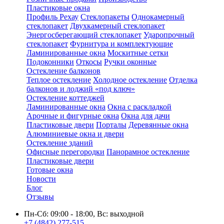
Пластиковые окна
Профиль Рехау
Стеклопакеты
Однокамерный
стеклопакет
Двухкамерный стеклопакет
Энергосберегающий стеклопакет
Ударопрочный
стеклопакет
Фурнитура и комплектующие
Ламинированные окна
Москитные сетки
Подоконники
Откосы
Ручки оконные
Остекление балконов
Теплое остекление
Холодное остекление
Отделка
балконов и лоджий «под ключ»
Остекление коттеджей
Ламинированные окна
Окна с раскладкой
Арочные и фигурные окна
Окна для дачи
Пластиковые двери
Порталы
Деревянные окна
Алюминиевые окна и двери
Остекление зданий
Офисные перегородки
Панорамное остекление
Пластиковые двери
Готовые окна
Новости
Блог
Отзывы
Пн-Сб: 09:00 - 18:00, Вс: выходной
+7 (4842) 277-515