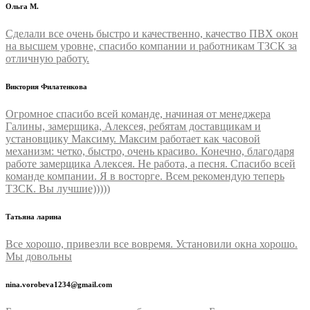
Ольга М.
Сделали все очень быстро и качественно, качество ПВХ окон
на высшем уровне, спасибо компании и работникам ТЗСК за
отличную работу.
Виктория Филатенкова
Огромное спасибо всей команде, начиная от менеджера
Галины, замерщика, Алексея, ребятам доставщикам и
установщику Максиму. Максим работает как часовой
механизм: четко, быстро, очень красиво. Конечно, благодаря
работе замерщика Алексея. Не работа, а песня. Спасибо всей
команде компании. Я в восторге. Всем рекомендую теперь
ТЗСК. Вы лучшие)))))
Татьяна ларина
Все хорошо, привезли все вовремя. Установили окна хорошо.
Мы довольны
nina.vorobeva1234@gmail.com