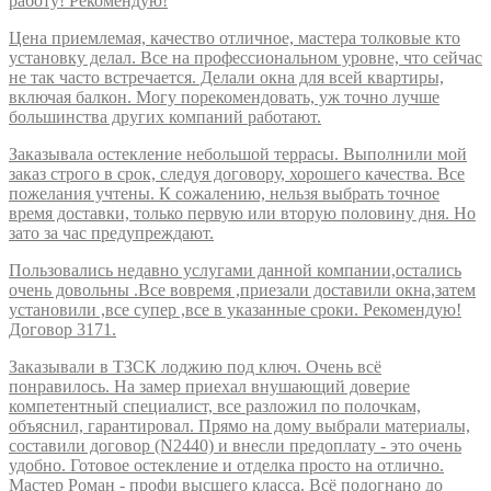
работу! Рекомендую!
Цена приемлемая, качество отличное, мастера толковые кто
установку делал. Все на профессиональном уровне, что сейчас
не так часто встречается. Делали окна для всей квартиры,
включая балкон. Могу порекомендовать, уж точно лучше
большинства других компаний работают.
Заказывала остекление небольшой террасы. Выполнили мой
заказ строго в срок, следуя договору, хорошего качества. Все
пожелания учтены. К сожалению, нельзя выбрать точное
время доставки, только первую или вторую половину дня. Но
зато за час предупреждают.
Пользовались недавно услугами данной компании,остались
очень довольны .Все вовремя ,приезали доставили окна,затем
установили ,все супер ,все в указанные сроки. Рекомендую!
Договор 3171.
Заказывали в ТЗСК лоджию под ключ. Очень всё
понравилось. На замер приехал внушающий доверие
компетентный специалист, все разложил по полочкам,
объяснил, гарантировал. Прямо на дому выбрали материалы,
составили договор (N2440) и внесли предоплату - это очень
удобно. Готовое остекление и отделка просто на отлично.
Мастер Роман - профи высшего класса. Всё подогнано до