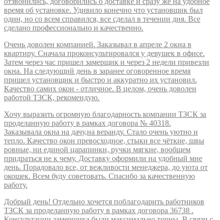
отзвонились, договорились о доставке и сразу же на удобное
время об установке. Удивило конечно что установщик был
один, но со всем справился, все сделал в течении дня. Все
сделано профессионально и качественно.
Очень доволен компанией. Заказывал в апреле 2 окна в
квартиру. Сначала проконсультировался у девушек в офисе.
Затем через час пришел замерщик и через 2 недели привезли
окна. На следующий день в заранее оговоренное время
пришел установщик и быстро и аккуратно их установил.
Качество самих окон - отличное. В целом, очень доволен
работой ТЗСК, рекомендую.
Хочу выразить огромную благодарность компании ТЗСК за
проделанную работу в рамках договора № 40318.
Заказывала окна на дачу,на веранду. Стало очень уютно и
тепло. Качество окон превосходное, стыки все чёткие, швы
ровные, ни единой царапинки, ручки мягкие, вообщем
придраться не к чему. Доставку оформили на удобный мне
день. Порадовало все, от вежливости менеджера, до уюта от
окошек. Всем буду советовать. Спасибо за качественную
работу.
Добрый день! Отдельно хочется поблагодарить работников
ТЗСК за проделанную работу в рамках договора 36738 .
Консультации замерщика были максимально точны. В связи с