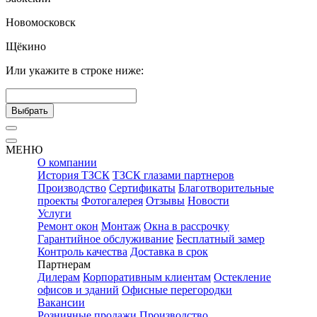
Новомосковск
Щёкино
Или укажите в строке ниже:
Выбрать
МЕНЮ
О компании
История ТЗСК
ТЗСК глазами партнеров
Производство
Сертификаты
Благотворительные
проекты
Фотогалерея
Отзывы
Новости
Услуги
Ремонт окон
Монтаж
Окна в рассрочку
Гарантийное обслуживание
Бесплатный замер
Контроль качества
Доставка в срок
Партнерам
Дилерам
Корпоративным клиентам
Остекление
офисов и зданий
Офисные перегородки
Вакансии
Розничные продажи
Производство