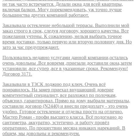
не так часто встречается. Делали окна для всей квартиры,
включая балкон. Могу порекомендовать, уж точно лучше
большинства других компаний работают.
Заказывала остекление небольшой террасы. Выполнили мой
заказ строго в срок, следуя договору, хорошего качества. Все
пожелания учтены. К сожалению, нельзя выбрать точное
время доставки, только первую или вторую половину дня. Но
зато за час предупреждают.
Пользовались недавно услугами данной компании,остались
очень довольны .Все вовремя ,приезали доставили окна,затем
установили ,все супер ,все в указанные сроки. Рекомендую!
Договор 3171.
Заказывали в ТЗСК лоджию под ключ. Очень всё
понравилось. На замер приехал внушающий доверие
компетентный специалист, все разложил по полочкам,
объяснил, гарантировал. Прямо на дому выбрали материалы,
составили договор (N2440) и внесли предоплату - это очень
удобно. Готовое остекление и отделка просто на отлично.
Мастер Роман - профи высшего класса. Всё подогнано до
сантиметра, аккуратно, эстетично, и работу провёл
оперативно. По прошествии месяца никаких нареканий. В
общем, мы довольны и рекомендуем.