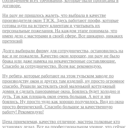
соблюдением всех требований, которые были прописаны в
договоре.
Ни разу не пришлось жалеть, что выбрала в качестве
производителя окон ТЗСК. Здесь работают профи, которые
готовы идти на встречу клиентам и учитывать их
персональные пожелания. На каждом этапе понимала, что
имею дело с мастерами в своей сфере. Все шикарно, никаких
претензий
Долго выбирали фирму для сотрудничества, остановились на
вас и не пожалели. Качество окон хорошее, ни разу не было
брака или даже намека на некачественные составляющие.
Спасибо за сотрудничество. Всем вас рекомендую.
Ну ребята, которые работают на этом тульском заводе по
производству окон и других там изделий, ну просто огромное
спасибо. Решили застеклить свой маленький коттеджный
домик и сделать панорамные окна. Боялись будет холодно и
дуть. Так как площадь окон очень большая. А вот и зря
боялись. Ну просто чудо как хорошо получилось. Вид из окна
просто феерический. Спасибо большое за качественную
работу! Рекомендую!
Цена приемлемая, качество отличное, мастера толковые кто
установку делал. Все на профессиональном уровне, что сейчас