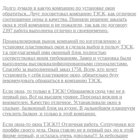
Долго думали в какую компанию по установке окон
обратиться...Друг посоветовал компанию ТЗСК, как отличное
соотношение цены и качества. Приняли решение заказать
окна в этой компании и не пожалели, так как по договору
2397 работа выполнена отлично и своевременно.
Проанализировав рынок компаний по изготовлению и
установке пластиковых окон я сделала выбор в пользу ТЗСК,
т.к предлагаемый ими оконный блок полностью
соответствовал моим требованиям. Замер и установка были
выполнены высококвалифицированными специалистами.
Спасибо за выполненный заказ 1758. Всем, кто хочет
установить у себя пластиковое окно, обязательно буду
рекомендовать обращаться в компанию ТЗСК.
Если окна, то только в ТЗСК! Обращаемся сюда уже не в
первый раз. Всё на высшем уровне. Персонал вежлив и
внимателен. Качество отличное. Устанавливали окно в
спальне, балконный блок на кухне. В дальнейшем планируем
стеклить балкон, и только в этой компании.
Если окна-то окна ТЗСК!!! Отличная работа. Сотрудники все
проффи своего дела. Окна ставлю не в первый раз, но в этой
фирме первый, и осталась очень довольна!!! За небольшие