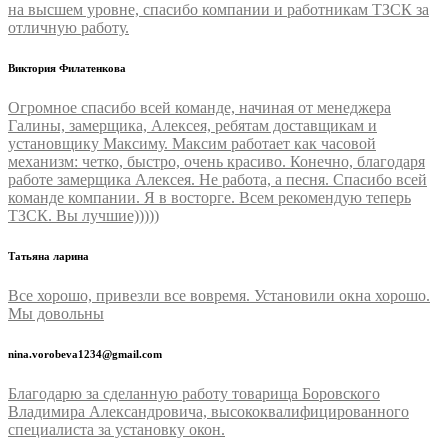
на высшем уровне, спасибо компании и работникам ТЗСК за
отличную работу.
Виктория Филатенкова
Огромное спасибо всей команде, начиная от менеджера
Галины, замерщика, Алексея, ребятам доставщикам и
установщику Максиму. Максим работает как часовой
механизм: четко, быстро, очень красиво. Конечно, благодаря
работе замерщика Алексея. Не работа, а песня. Спасибо всей
команде компании. Я в восторге. Всем рекомендую теперь
ТЗСК. Вы лучшие)))))
Татьяна ларина
Все хорошо, привезли все вовремя. Установили окна хорошо.
Мы довольны
nina.vorobeva1234@gmail.com
Благодарю за сделанную работу товарища Боровского
Владимира Александровича, высококвалифицированного
специалиста за установку окон.