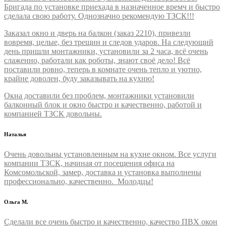
Бригада по установке приехада в назначенное времч и быстро
сделала свою работу. Однозначно рекомендую ТЗСК!!!
Заказал окно и дверь на балкон (заказ 2210), привезли
вовремя, целые, без трещин и следов ударов. На следующий
день пришли монтажники, установили за 2 часа, всё очень
слаженно, работали как роботы, знают своё дело! Всё
поставили ровно, теперь в комнате очень тепло и уютно,
крайне доволен, буду заказывать на кухню!
Окна доставили без проблем, монтажники установили
балконный блок и окно быстро и качественно, работой и
компанией ТЗСК довольны.
Наталья
Очень довольны установленным на кухне окном. Все услуги
компании ТЗСК, начиная от посещения офиса на
Комсомольской, замер, доставка и установка выполнены
профессионально, качественно. Молодцы!
Ольга М.
Сделали все очень быстро и качественно, качество ПВХ окон