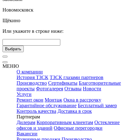
Новомосковск
Щёкино
Или укажите в строке ниже:
Выбрать
МЕНЮ
О компании
История ТЗСК
ТЗСК глазами партнеров
Производство
Сертификаты
Благотворительные
проекты
Фотогалерея
Отзывы
Новости
Услуги
Ремонт окон
Монтаж
Окна в рассрочку
Гарантийное обслуживание
Бесплатный замер
Контроль качества
Доставка в срок
Партнерам
Дилерам
Корпоративным клиентам
Остекление
офисов и зданий
Офисные перегородки
Вакансии
Розничные продажи
Производство