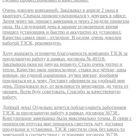
Очень доволен компанией. Заказывал в апреле 2 окна в
квартиру. Сначала проконсультировался у девушек в офисе.
Затем через час пришел замерщик и через 2 недели привезли
окна. На следующий день в заранее оговоренное время
пришел установщик и быстро и аккуратно их установил.
Качество самих окон - отличное. В целом, очень доволен
работой ТЗСК, рекомендую.
Хочу выразить огромную благодарность компании ТЗСК за
проделанную работу в рамках договора № 40318.
Заказывала окна на дачу,на веранду. Стало очень уютно и
тепло. Качество окон превосходное, стыки все чёткие, швы
ровные, ни единой царапинки, ручки мягкие, вообщем
придраться не к чему. Доставку оформили на удобный мне
день. Порадовало все, от вежливости менеджера, до уюта от
окошек. Всем буду советовать. Спасибо за качественную
работу.
Добрый день! Отдельно хочется поблагодарить работников
ТЗСК за проделанную работу в рамках договора 36738 .
Консультации замерщика были максимально точны. В связи с
переносом отпуска мне пришлось сместить дату доставки
продукции и установки. ТЗСК сместило срок без каких-то
замечаний в соответствии с условиями договора 36738.