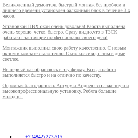
Великолепный демонтаж, быстрый монтаж без проблем и
лишнего времени установлен балконный блок в течение 3-х
часов.
Установкой ПВХ окон очень довольна! Работа выполнена
очень хорошо, четко, быстро. Сразу видно,что в ТЗСК
работают настоящие профессионалы своего дела!
Монтажник выполнил свою работу качественно. С новым
окном в комнате стало тепло. Окно красиво, с ним в доме
светлее.
Не первый раз обращаюсь в эту фирму. Всегда работа
выполняется быстро и на отлично по качеству.
Огромная благодарность Артуру и Андрею за слаженную и
высокопрофессиональную установку. Ребята большие
молодцы.
+7 (4842) 277-515