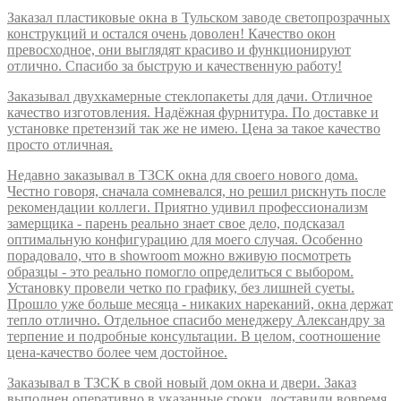
Заказал пластиковые окна в Тульском заводе светопрозрачных
конструкций и остался очень доволен! Качество окон
превосходное, они выглядят красиво и функционируют
отлично. Спасибо за быструю и качественную работу!
Заказывал двухкамерные стеклопакеты для дачи. Отличное
качество изготовления. Надёжная фурнитура. По доставке и
установке претензий так же не имею. Цена за такое качество
просто отличная.
Недавно заказывал в ТЗСК окна для своего нового дома.
Честно говоря, сначала сомневался, но решил рискнуть после
рекомендации коллеги. Приятно удивил профессионализм
замерщика - парень реально знает свое дело, подсказал
оптимальную конфигурацию для моего случая. Особенно
порадовало, что в showroom можно вживую посмотреть
образцы - это реально помогло определиться с выбором.
Установку провели четко по графику, без лишней суеты.
Прошло уже больше месяца - никаких нареканий, окна держат
тепло отлично. Отдельное спасибо менеджеру Александру за
терпение и подробные консультации. В целом, соотношение
цена-качество более чем достойное.
Заказывал в ТЗСК в свой новый дом окна и двери. Заказ
выполнен оперативно в указанные сроки, доставили вовремя