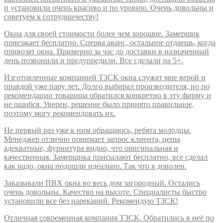
и установили очень красиво и по уровню. Очень довольны и
советуем к сотрудничеству!
Окна для своей стоимости более чем хорошие. Замерщик
приезжает бесплатно. Сперва аванс, остальное отдаешь, когда
привозят окна. Примерно за час до доставки в назначенный
день позвонили и предупредили. Все сделали на 5+.
Изготовленные компанией ТЗСК окна служат мне верой и
правдой уже пару лет. Долго выбирал производителя, но по
рекомендации товарища обратился конкретно в эту фирму и
не ошибся. Уверен, решение было принято правильное,
поэтому могу рекомендовать их.
Не первый раз уже к ним обращаюсь, ребята молодцы.
Менеджер отлично понимает запрос клиента, цены
адекватные, фурнитура видно, что оригинальная и
качественная. Замерщика присылают бесплатно, все сделал
как надо, окна подошли идеально. Так что я доволен.
Заказывали ПВХ окна во весь дом загородный. Остались
очень довольны. Качество на высоте. Специалисты быстро
установили все без нареканий. Рекомендую ТЗСК!
Отличная современная компания ТЗСК. Обратились в неё по