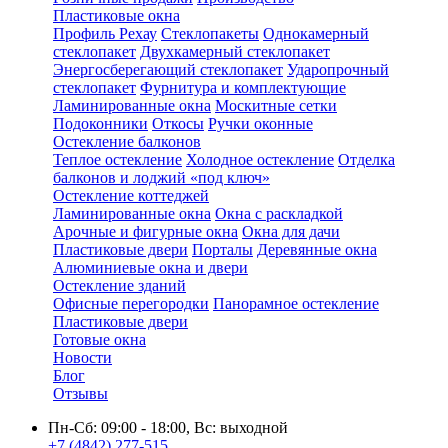
Пластиковые окна
Профиль Рехау
Стеклопакеты
Однокамерный
стеклопакет
Двухкамерный стеклопакет
Энергосберегающий стеклопакет
Ударопрочный
стеклопакет
Фурнитура и комплектующие
Ламинированные окна
Москитные сетки
Подоконники
Откосы
Ручки оконные
Остекление балконов
Теплое остекление
Холодное остекление
Отделка
балконов и лоджий «под ключ»
Остекление коттеджей
Ламинированные окна
Окна с раскладкой
Арочные и фигурные окна
Окна для дачи
Пластиковые двери
Порталы
Деревянные окна
Алюминиевые окна и двери
Остекление зданий
Офисные перегородки
Панорамное остекление
Пластиковые двери
Готовые окна
Новости
Блог
Отзывы
Пн-Сб: 09:00 - 18:00, Вс: выходной
+7 (4842) 277-515