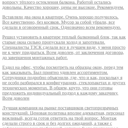
вопросу тёплого остекления балкона. Работой остались
довольны. Качество хорошее, цены не высокие. Рекомендуем.
Вставляли два окна в квартире. Очень хорошо получилось.
Все качественно, без косяков. Мусор за собой убрали, все
сделали в оговоренный срок. Однозначно всем рекомендую.
Решил установить в квартире теплый балконный блок, так как
старые окна сильно пропускали холод и запотевали.
Специалисты ТЗСК сделали все в лучшем виде, у меня просто
не к чему придраться. Всем доволен, от заключения договора,
до завершения монтажных работ.
Ездил на офис, чтобы посмотреть на образцы окон, перед тем
как заказывать. Был приятно удивлен ассортиментом.
Сотрудники подробно объяснили, где, что и как, поскольку я
не особо разбирался в конфигурациях, стеклопакетах и других
технических моментах. В общем, круто, что они готовы
предложить индивидуальный подход к каждому заказчику.
Всем доволен
Лучшая компания на рынке поставщиков светопрозрачных
конструкций. Ценовая политика вполне адекватная, персонал
вежливый, всегда готов ответить на твой вопрос. Монтаж
сделали строго в срок и без долгих ожиданий, а также с