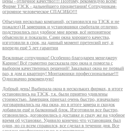
цены - отличное качество!!!! Поэтому, рекомендую всем!
Фирме ТЗСК - дальнейшего процветания! Сотрудникам-
огромное человеческое СПАСИБО!!!
Объездив несколько компаний, остановился на ТЗСК и не
пожалел) И замерщик и установщики сработали отлично,
подстроились под удобное мне время, всё непонятное
объяснили и показали. Сами окна хорошего качества,
изготовили в срок, на данный момент претензий нет, и
впереди ещё 5 лет гарантии
Вежливые сотрудники! Особенно благодарен менеджеру
Карине! Всё грамотно рассказала про окна и помогла с
выбором качественных решений! Заказывал окна не первый
раз, в дом и квартиру! Монтажники профессиональные!!!
Однозначно рекомендую!
Добрый день! Выбирала окна в нескольких фирмах, в итоге
остановились на ТЗСК, т.к. были приятно удивлены
стоимостью. Замерщик приехал очень быстро, изначально
договаривались на два окна, но в итоге замера и скидок
добавили ещё и балконный блок. Изготовили все быстро,
отзвонились, договорились о доставке и сразу же на удобное
время об установке. Удивило конечно что установщик был
один, но со всем справился, все сделал в течении дня. Все
сделано профессионально и качественно.