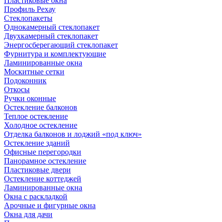
Пластиковые окна
Профиль Рехау
Стеклопакеты
Однокамерный стеклопакет
Двухкамерный стеклопакет
Энергосберегающий стеклопакет
Фурнитура и комплектующие
Ламинированные окна
Москитные сетки
Подоконник
Откосы
Ручки оконные
Остекление балконов
Теплое остекление
Холодное остекление
Отделка балконов и лоджий «под ключ»
Остекление зданий
Офисные перегородки
Панорамное остекление
Пластиковые двери
Остекление коттеджей
Ламинированные окна
Окна с раскладкой
Арочные и фигурные окна
Окна для дачи