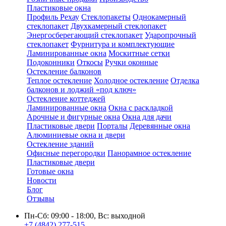
Пластиковые окна
Профиль Рехау
Стеклопакеты
Однокамерный
стеклопакет
Двухкамерный стеклопакет
Энергосберегающий стеклопакет
Ударопрочный
стеклопакет
Фурнитура и комплектующие
Ламинированные окна
Москитные сетки
Подоконники
Откосы
Ручки оконные
Остекление балконов
Теплое остекление
Холодное остекление
Отделка
балконов и лоджий «под ключ»
Остекление коттеджей
Ламинированные окна
Окна с раскладкой
Арочные и фигурные окна
Окна для дачи
Пластиковые двери
Порталы
Деревянные окна
Алюминиевые окна и двери
Остекление зданий
Офисные перегородки
Панорамное остекление
Пластиковые двери
Готовые окна
Новости
Блог
Отзывы
Пн-Сб: 09:00 - 18:00, Вс: выходной
+7 (4842) 277-515