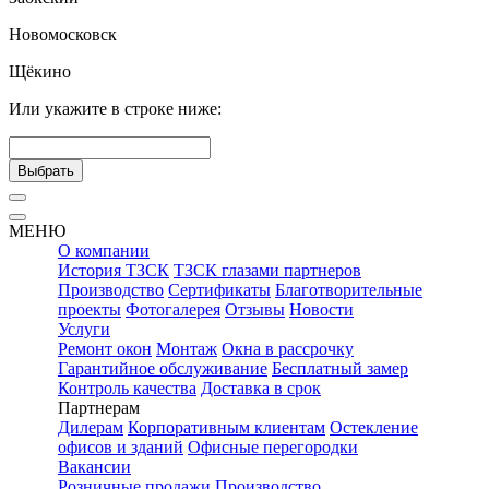
Новомосковск
Щёкино
Или укажите в строке ниже:
Выбрать
МЕНЮ
О компании
История ТЗСК
ТЗСК глазами партнеров
Производство
Сертификаты
Благотворительные
проекты
Фотогалерея
Отзывы
Новости
Услуги
Ремонт окон
Монтаж
Окна в рассрочку
Гарантийное обслуживание
Бесплатный замер
Контроль качества
Доставка в срок
Партнерам
Дилерам
Корпоративным клиентам
Остекление
офисов и зданий
Офисные перегородки
Вакансии
Розничные продажи
Производство