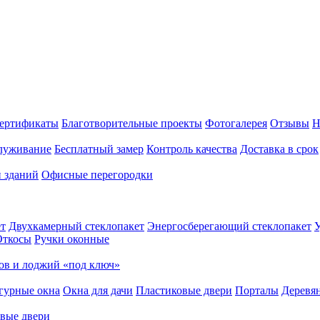
ертификаты
Благотворительные проекты
Фотогалерея
Отзывы
Н
луживание
Бесплатный замер
Контроль качества
Доставка в срок
и зданий
Офисные перегородки
т
Двухкамерный стеклопакет
Энергосберегающий стеклопакет
У
Откосы
Ручки оконные
ов и лоджий «под ключ»
гурные окна
Окна для дачи
Пластиковые двери
Порталы
Деревя
вые двери