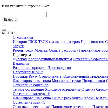
Или укажите в строке ниже:
Выбрать
МЕНЮ
О компании
История ТЗСК
ТЗСК глазами партнеров
Производство
С
Услуги
Ремонт окон
Монтаж
Окна в рассрочку
Гарантийное обс
Партнерам
Дилерам
Корпоративным клиентам
Остекление офисов 
Вакансии
Розничные продажи
Производство
Пластиковые окна
Профиль Рехау
Стеклопакеты
Однокамерный стеклопаке
Ламинированные окна
Москитные сетки
Подоконники
Остекление балконов
Теплое остекление
Холодное остекление
Отделка балкон
Остекление коттеджей
Ламинированные окна
Окна с раскладкой
Арочные и фи
Остекление зданий
Офисные перегородки
Панорамное остекление
Пластико