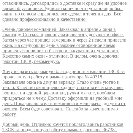
отзвонились, договорились о доставке и сразу же на удобное
время об установке. Удивило конечно что установщик был
один, но со всем справился, все сделал в течении дня. Все
сделано профессионально и качественно.
Очень доволен компанией. Заказывал в апреле 2 окна в
квартиру. Сначала проконсультировался у девушек в офисе.
Затем через час пришел замерщик и через 2 недели привезли
окна. На следующий день в заранее оговоренное время
пришел установщик и быстро и аккуратно их установил.
Качество самих окон - отличное. В целом, очень доволен
работой ТЗСК, рекомендую.
Хочу выразить огромную благодарность компании ТЗСК за
проделанную работу в рамках договора № 40318.
Заказывала окна на дачу,на веранду. Стало очень уютно и
тепло. Качество окон превосходное, стыки все чёткие, швы
ровные, ни единой царапинки, ручки мягкие, вообщем
придраться не к чему. Доставку оформили на удобный мне
день. Порадовало все, от вежливости менеджера, до уюта от
окошек. Всем буду советовать. Спасибо за качественную
работу.
Добрый день! Отдельно хочется поблагодарить работников
ТЗСК за проделанную работу в рамках договора 36738 .