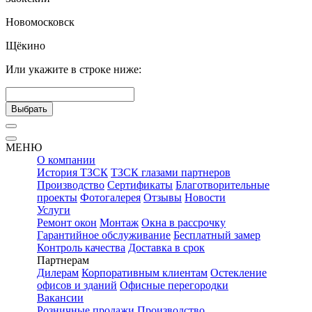
Новомосковск
Щёкино
Или укажите в строке ниже:
Выбрать
МЕНЮ
О компании
История ТЗСК
ТЗСК глазами партнеров
Производство
Сертификаты
Благотворительные
проекты
Фотогалерея
Отзывы
Новости
Услуги
Ремонт окон
Монтаж
Окна в рассрочку
Гарантийное обслуживание
Бесплатный замер
Контроль качества
Доставка в срок
Партнерам
Дилерам
Корпоративным клиентам
Остекление
офисов и зданий
Офисные перегородки
Вакансии
Розничные продажи
Производство