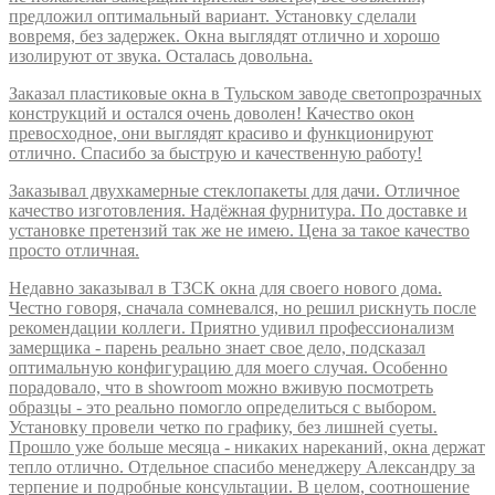
предложил оптимальный вариант. Установку сделали
вовремя, без задержек. Окна выглядят отлично и хорошо
изолируют от звука. Осталась довольна.
Заказал пластиковые окна в Тульском заводе светопрозрачных
конструкций и остался очень доволен! Качество окон
превосходное, они выглядят красиво и функционируют
отлично. Спасибо за быструю и качественную работу!
Заказывал двухкамерные стеклопакеты для дачи. Отличное
качество изготовления. Надёжная фурнитура. По доставке и
установке претензий так же не имею. Цена за такое качество
просто отличная.
Недавно заказывал в ТЗСК окна для своего нового дома.
Честно говоря, сначала сомневался, но решил рискнуть после
рекомендации коллеги. Приятно удивил профессионализм
замерщика - парень реально знает свое дело, подсказал
оптимальную конфигурацию для моего случая. Особенно
порадовало, что в showroom можно вживую посмотреть
образцы - это реально помогло определиться с выбором.
Установку провели четко по графику, без лишней суеты.
Прошло уже больше месяца - никаких нареканий, окна держат
тепло отлично. Отдельное спасибо менеджеру Александру за
терпение и подробные консультации. В целом, соотношение