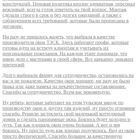
конструкций. Ценовая политика вполне адекватная, персонал
вежливый, всегда готов ответить на твой вопрос. Монтаж
сделали строго в срок и без долгих ожиданий, а также с
соблюдением всех требований, которые были прописаны в
договоре.
Ни разу не пришлось жалеть, что выбрала в качестве
производителя окон ТЗСК. Здесь работают профи, которые
готовы идти на встречу клиентам и учитывать их
персональные пожелания. На каждом этапе понимала, что
имею дело с мастерами в своей сфере. Все шикарно, никаких
претензий
Долго выбирали фирму для сотрудничества, остановились на
вас и не пожалели. Качество окон хорошее, ни разу не было
брака или даже намека на некачественные составляющие.
Спасибо за сотрудничество. Всем вас рекомендую.
Ну ребята, которые работают на этом тульском заводе по
производству окон и других там изделий, ну просто огромное
спасибо. Решили застеклить свой маленький коттеджный
домик и сделать панорамные окна. Боялись будет холодно и
дуть. Так как площадь окон очень большая. А вот и зря
боялись. Ну просто чудо как хорошо получилось. Вид из окна
просто феерический. Спасибо большое за качественную