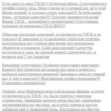
Если окна-то окна ТЗСК!!! Отличная работа. Сотрудники все
проффи своего дела. Окна ставлю не в первый раз, но в этой
фирме первый, и осталась очень довольна!!! За небольшие
цены - отличное качество!!!! Поэтому, рекомендую всем!
Фирме ТЗСК - дальнейшего процветания! Сотрудникам-
огромное человеческое СПАСИБО!!!
Объездив несколько компаний, остановился на ТЗСК и не
пожалел) И замерщик и установщики сработали отлично,
подстроились под удобное мне время, всё непонятное
объяснили и показали. Сами окна хорошего качества,
изготовили в срок, на данный момент претензий нет, и
впереди ещё 5 лет гарантии
Вежливые сотрудники! Особенно благодарен менеджеру
Карине! Всё грамотно рассказала про окна и помогла с
выбором качественных решений! Заказывал окна не первый
раз, в дом и квартиру! Монтажники профессиональные!!!
Однозначно рекомендую!
Добрый день! Выбирала окна в нескольких фирмах, в итоге
остановились на ТЗСК, т.к. были приятно удивлены
стоимостью. Замерщик приехал очень быстро, изначально
договаривались на два окна, но в итоге замера и скидок
добавили ещё и балконный блок. Изготовили все быстро,