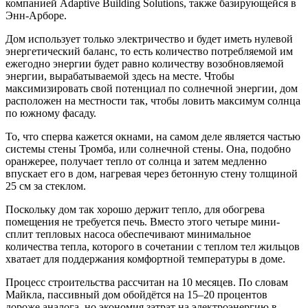
компанией Adaptive Building Solutions, также базирующейся в
Энн-Арборе.
Дом использует только электричество и будет иметь нулевой
энергетический баланс, то есть количество потребляемой им
ежегодно энергии будет равно количеству возобновляемой
энергии, вырабатываемой здесь на месте. Чтобы
максимизировать свой потенциал по солнечной энергии, дом
расположен на местности так, чтобы ловить максимум солнца
по южному фасаду.
То, что сперва кажется окнами, на самом деле является частью
системы стены Тромба, или солнечной стены. Она, подобно
оранжерее, получает тепло от солнца и затем медленно
впускает его в дом, нагревая через бетонную стену толщиной
25 см за стеклом.
Поскольку дом так хорошо держит тепло, для обогрева
помещения не требуется печь. Вместо этого четыре мини-
сплит тепловых насоса обеспечивают минимальное
количества тепла, которого в сочетании с теплом тел жильцов
хватает для поддержания комфортной температуры в доме.
Процесс строительства рассчитан на 10 месяцев. По словам
Майкла, пассивный дом обойдётся на 15–20 процентов
дороже аналога, но экономия затрат на электроэнергию в