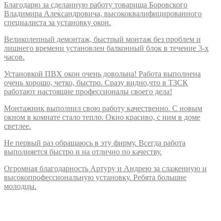
Благодарю за сделанную работу товарища Боровского
Владимира Александровича, высококвалифицированного
специалиста за установку окон.
Великолепный демонтаж, быстрый монтаж без проблем и
лишнего времени установлен балконный блок в течение 3-х
часов.
Установкой ПВХ окон очень довольна! Работа выполнена
очень хорошо, четко, быстро. Сразу видно,что в ТЗСК
работают настоящие профессионалы своего дела!
Монтажник выполнил свою работу качественно. С новым
окном в комнате стало тепло. Окно красиво, с ним в доме
светлее.
Не первый раз обращаюсь в эту фирму. Всегда работа
выполняется быстро и на отлично по качеству.
Огромная благодарность Артуру и Андрею за слаженную и
высокопрофессиональную установку. Ребята большие
молодцы.