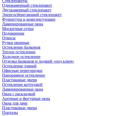
Стеклопакеты
Однокамерный стеклопакет
Двухкамерный стеклопакет
Энергосберегающий стеклопакет
Фурнитура и комплектующие
Ламинированные окна
Москитные сетки
Подоконник
Откосы
Ручки оконные
Остекление балконов
Теплое остекление
Холодное остекление
Отделка балконов и лоджий «под ключ»
Остекление зданий
Офисные перегородки
Панорамное остекление
Пластиковые двери
Остекление коттеджей
Ламинированные окна
Окна с раскладкой
Арочные и фигурные окна
Окна для дачи
Пластиковые двери
Порталы