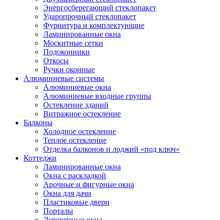
Энергосберегающий стеклопакет
Ударопрочный стеклопакет
Фурнитура и комплектующие
Ламинированные окна
Москитные сетки
Подоконники
Откосы
Ручки оконные
Алюминиевые системы
Алюминиевые окна
Алюминиевые входные группы
Остекление зданий
Витражное остекление
Балконы
Холодное остекление
Теплое остекление
Отделка балконов и лоджий «под ключ»
Коттеджи
Ламинированные окна
Окна с раскладкой
Арочные и фигурные окна
Окна для дачи
Пластиковые двери
Порталы
Деревянные окна