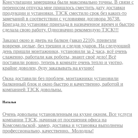
Консультации замерщика были максимально точны. В связи с
переносом отпуска мне пришлось сместить дату доставки
продукции и установки. ТЗСК сместило срок без каких-то
замечаний в соответствии с условиями договора 36738.
Бригада по установке приехада в назначенное времч и быстро
сделала свою работу. Однозначно рекомендую ТЗСК!!!
Заказал окно и дверь на балкон (заказ 2210), привезли
вовремя, целые, без трещин и следов ударов. На следующий
день пришли монтажники, установили за 2 часа, всё очень
слаженно, работали как роботы, знают своё дело! Всё
поставили ровно, теперь в комнате очень тепло и уютно,
крайне доволен, буду заказывать на кухню!
Окна доставили без проблем, монтажники установили
балконный блок и окно быстро и качественно, работой и
компанией ТЗСК довольны.
Наталья
Очень довольны установленным на кухне окном. Все услуги
компании ТЗСК, начиная от посещения офиса на
Комсомольской, замер, доставка и установка выполнены
профессионально, качественно. Молодцы!