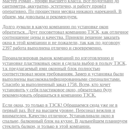
Мастер Роман - профи высшего класса. Всё подогнано до
сантиметра, аккуратно, эстетично, и работу провёл
оперативно. По прошествии месяца никаких нареканий. В
общем, мы довольны и рекомендуем.
Долго думали в какую компанию по установке окон
обратиться...Друг посоветовал компанию ТЗСК, как отличное
соотношение цены и качества. Приняли решение заказать
окна в этой компании и не пожалели, так как по договору
2397 работа выполнена отлично и своевременно.
Проанализировав рынок компаний по изготовлению и
установке пластиковых окон я сделала выбор в пользу ТЗСК,
т.к предлагаемый ими оконный блок полностью
соответствовал моим требованиям. Замер и установка были
выполнены высококвалифицированными специалистами.
Спасибо за выполненный заказ 1758. Всем, кто хочет
установить у себя пластиковое окно, обязательно буду
рекомендовать обращаться в компанию ТЗСК.
Если окна, то только в ТЗСК! Обращаемся сюда уже не в
первый раз. Всё на высшем уровне. Персонал вежлив и
внимателен. Качество отличное. Устанавливали окно в
спальне, балконный блок на кухне. В дальнейшем планируем
стеклить балкон, и только в этой компании.