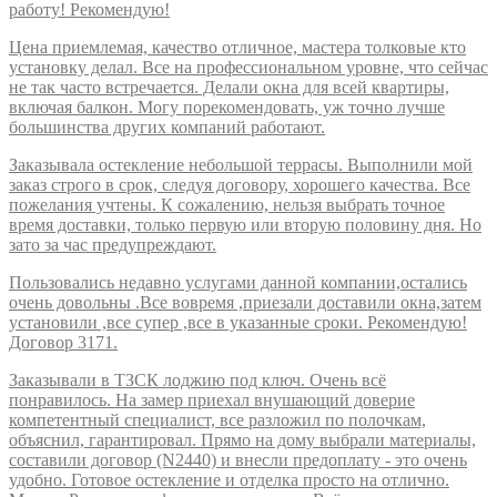
работу! Рекомендую!
Цена приемлемая, качество отличное, мастера толковые кто
установку делал. Все на профессиональном уровне, что сейчас
не так часто встречается. Делали окна для всей квартиры,
включая балкон. Могу порекомендовать, уж точно лучше
большинства других компаний работают.
Заказывала остекление небольшой террасы. Выполнили мой
заказ строго в срок, следуя договору, хорошего качества. Все
пожелания учтены. К сожалению, нельзя выбрать точное
время доставки, только первую или вторую половину дня. Но
зато за час предупреждают.
Пользовались недавно услугами данной компании,остались
очень довольны .Все вовремя ,приезали доставили окна,затем
установили ,все супер ,все в указанные сроки. Рекомендую!
Договор 3171.
Заказывали в ТЗСК лоджию под ключ. Очень всё
понравилось. На замер приехал внушающий доверие
компетентный специалист, все разложил по полочкам,
объяснил, гарантировал. Прямо на дому выбрали материалы,
составили договор (N2440) и внесли предоплату - это очень
удобно. Готовое остекление и отделка просто на отлично.