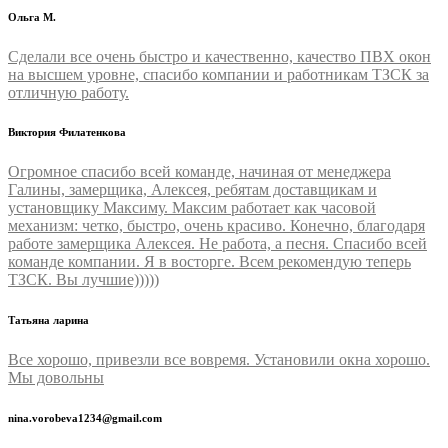
Ольга М.
Сделали все очень быстро и качественно, качество ПВХ окон
на высшем уровне, спасибо компании и работникам ТЗСК за
отличную работу.
Виктория Филатенкова
Огромное спасибо всей команде, начиная от менеджера
Галины, замерщика, Алексея, ребятам доставщикам и
установщику Максиму. Максим работает как часовой
механизм: четко, быстро, очень красиво. Конечно, благодаря
работе замерщика Алексея. Не работа, а песня. Спасибо всей
команде компании. Я в восторге. Всем рекомендую теперь
ТЗСК. Вы лучшие)))))
Татьяна ларина
Все хорошо, привезли все вовремя. Установили окна хорошо.
Мы довольны
nina.vorobeva1234@gmail.com