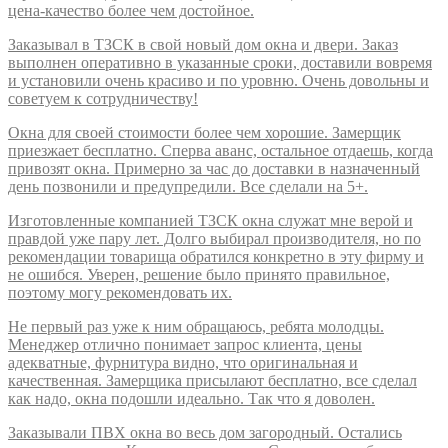
цена-качество более чем достойное.
Заказывал в ТЗСК в свой новый дом окна и двери. Заказ
выполнен оперативно в указанные сроки, доставили вовремя
и установили очень красиво и по уровню. Очень довольны и
советуем к сотрудничеству!
Окна для своей стоимости более чем хорошие. Замерщик
приезжает бесплатно. Сперва аванс, остальное отдаешь, когда
привозят окна. Примерно за час до доставки в назначенный
день позвонили и предупредили. Все сделали на 5+.
Изготовленные компанией ТЗСК окна служат мне верой и
правдой уже пару лет. Долго выбирал производителя, но по
рекомендации товарища обратился конкретно в эту фирму и
не ошибся. Уверен, решение было принято правильное,
поэтому могу рекомендовать их.
Не первый раз уже к ним обращаюсь, ребята молодцы.
Менеджер отлично понимает запрос клиента, цены
адекватные, фурнитура видно, что оригинальная и
качественная. Замерщика присылают бесплатно, все сделал
как надо, окна подошли идеально. Так что я доволен.
Заказывали ПВХ окна во весь дом загородный. Остались