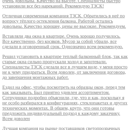
очень довольны. Качество на высоте. Специалисты быстро
установили все без нареканий. Рекомендую ТЗСК!
Отличная современная компания ТЗСК. Обратились в неё по
вопросу тёплого остекления балкона. Работой остались
довольны. Качество хорошее, цены не высокие. Рекомендуем.
Вставляли два окна в квартире. Очень хорошо получилось.
Все качественно, без косяков. Мусор за собой убрали, все
сделали в оговоренный срок. Однозначно всем рекомендую.
Решил установить в квартире теплый балконный блок, так как
старые окна сильно пропускали холод и запотевали.
Специалисты ТЗСК сделали все в лучшем виде, у меня просто
не к чему придраться. Всем доволен, от заключения договора,
до завершения монтажных работ.
Ездил на офис, чтобы посмотреть на образцы окон, перед тем
как заказывать. Был приятно удивлен ассортиментом.
Сотрудники подробно объяснили, где, что и как, поскольку я
не особо разбирался в конфигурациях, стеклопакетах и других
технических моментах. В общем, круто, что они готовы
предложить индивидуальный подход к каждому заказчику.
Всем доволен
Лучшая компания на рынке поставщиков светопрозрачных