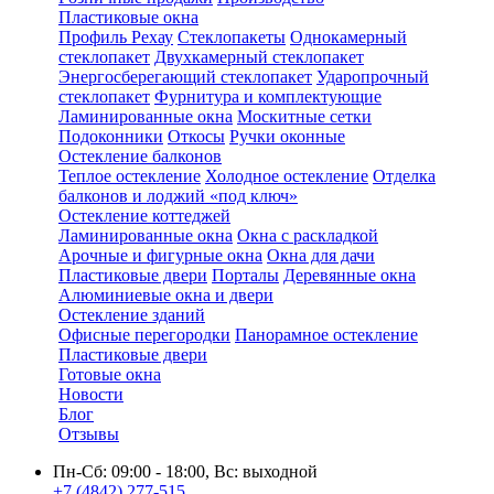
Пластиковые окна
Профиль Рехау
Стеклопакеты
Однокамерный
стеклопакет
Двухкамерный стеклопакет
Энергосберегающий стеклопакет
Ударопрочный
стеклопакет
Фурнитура и комплектующие
Ламинированные окна
Москитные сетки
Подоконники
Откосы
Ручки оконные
Остекление балконов
Теплое остекление
Холодное остекление
Отделка
балконов и лоджий «под ключ»
Остекление коттеджей
Ламинированные окна
Окна с раскладкой
Арочные и фигурные окна
Окна для дачи
Пластиковые двери
Порталы
Деревянные окна
Алюминиевые окна и двери
Остекление зданий
Офисные перегородки
Панорамное остекление
Пластиковые двери
Готовые окна
Новости
Блог
Отзывы
Пн-Сб: 09:00 - 18:00, Вс: выходной
+7 (4842) 277-515