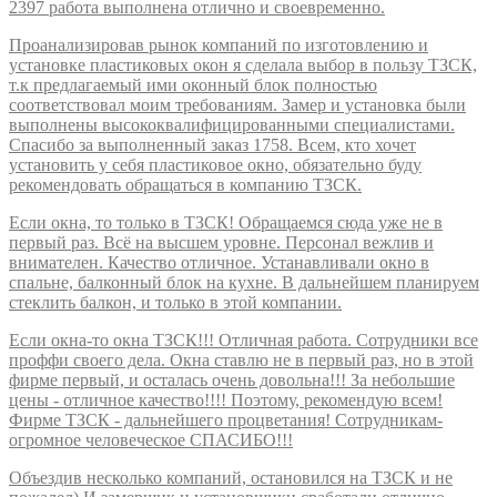
2397 работа выполнена отлично и своевременно.
Проанализировав рынок компаний по изготовлению и
установке пластиковых окон я сделала выбор в пользу ТЗСК,
т.к предлагаемый ими оконный блок полностью
соответствовал моим требованиям. Замер и установка были
выполнены высококвалифицированными специалистами.
Спасибо за выполненный заказ 1758. Всем, кто хочет
установить у себя пластиковое окно, обязательно буду
рекомендовать обращаться в компанию ТЗСК.
Если окна, то только в ТЗСК! Обращаемся сюда уже не в
первый раз. Всё на высшем уровне. Персонал вежлив и
внимателен. Качество отличное. Устанавливали окно в
спальне, балконный блок на кухне. В дальнейшем планируем
стеклить балкон, и только в этой компании.
Если окна-то окна ТЗСК!!! Отличная работа. Сотрудники все
проффи своего дела. Окна ставлю не в первый раз, но в этой
фирме первый, и осталась очень довольна!!! За небольшие
цены - отличное качество!!!! Поэтому, рекомендую всем!
Фирме ТЗСК - дальнейшего процветания! Сотрудникам-
огромное человеческое СПАСИБО!!!
Объездив несколько компаний, остановился на ТЗСК и не